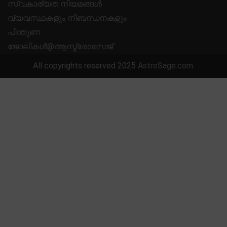
സ്വകാര്യത നിയമങ്ങൾ
വ്യവസ്ഥകളും നിബന്ധനകളും
പിന്തുണ
ജോലികൾ@ആസ്ട്രോസേജ്
All copyrights reserved 2025
AstroSage.com
.