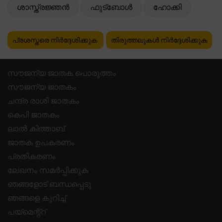
ശാസ്ത്രജ്ഞൻ
ഫുട്ബോൾ
ഹോക്കി
പ്രശസ്തരെ നിർദ്ദേശിക്കുക
തിരുത്തലുകൾ നിർദ്ദേശിക്കുക
സൗജന്യ ജാതക പൊരുത്തം
സൗജന്യ ജാതകം
ചന്ദ്ര രാശി ജാതകം
കെപി ജാതകം
ലാൽ കിത്താബ്
ജാതക ഉപകരണം
പ്രതികരണം
ലേഖനം സമർപ്പിക്കുക
ഞങ്ങളോട് ബന്ധപ്പെടു
ഞങ്ങളെ കുറിച്ച്
പയ്മെന്റ്റ്