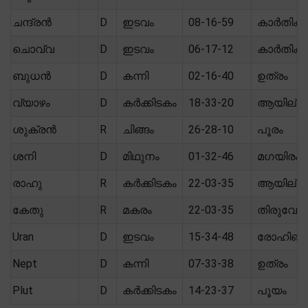
ചന്ദ്രൻ
D
ഇടവം
08-16-59
കാർതിക
ചൊവ്വ
D
ഇടവം
06-17-12
കാർതിക
ബുധൻ
D
കന്നി
02-16-40
ഉത്രം
വ്യാഴം
D
കർക്കിടകം
18-33-20
ആയില്യ
ശുക്രൻ
R
ചിങ്ങം
26-28-10
പൂരം
ശനി
D
മിഥുനം
01-32-46
മഗയിരം
രാഹു
R
കർക്കിടകം
22-03-35
ആയില്യ
കേതു
R
മകരം
22-03-35
തിരുവോ
Uran
D
ഇടവം
15-34-48
രോഹിണി
Nept
D
കന്നി
07-33-38
ഉത്രം
Plut
D
കർക്കിടകം
14-23-37
പൂയം