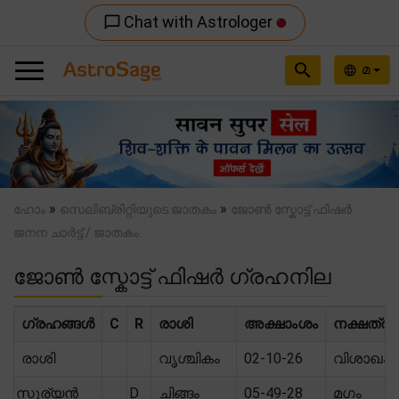
Chat with Astrologer
chat_bubble_outline
search
മ
language
Previous
Nex
»
»
ഹോം
സെലിബ്രിറ്റിയുടെ ജാതകം
ജോൺ സ്കോട്ട് ഫിഷർ
ജനന ചാർട്ട് / ജാതകം
ജോൺ സ്കോട്ട് ഫിഷർ ഗ്രഹനില
ഗ്രഹങ്ങൾ
C
R
രാശി
അക്ഷാംശം
നക്ഷത്രം
രാശി
വൃശ്ചികം
02-10-26
വിശാഖം
സൂര്യൻ
D
ചിങ്ങം
05-49-28
മഗം