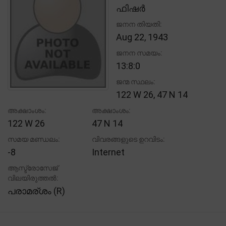
ഫിഷർ
ജനന തിയതി:
Aug 22, 1943
ജനന സമയം:
13:8:0
ജന്മ സ്ഥലം:
122 W 26, 47 N 14
അക്ഷാംശം:
അക്ഷാംശം:
122 W 26
47 N 14
സമയ മണ്ഡലം:
വിവരങ്ങളുടെ ഉറവിടം:
-8
Internet
ആസ്ട്രോസേജ്
വിലയിരുത്തൽ:
പരാമര്ശം (R)