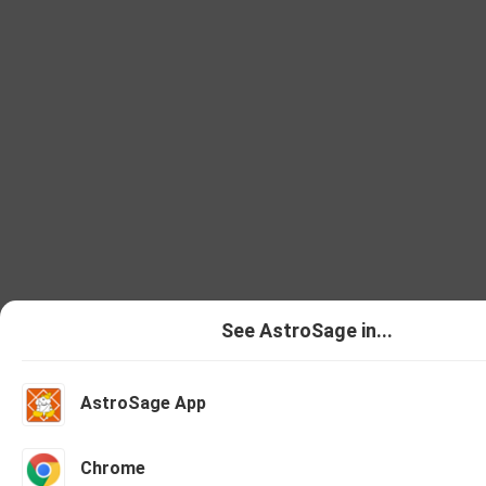
See AstroSage in...
AstroSage App
Talk To Astrologer
Chat With As
Chrome