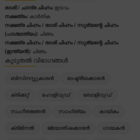
രാശി / ചാന്ദ്ര ചിഹ്നം:
ഇടവം
നക്ഷത്രം:
കാർതിക
നക്ഷത്ര ചിഹ്നം / രാശി ചിഹ്നം / സൂര്യന്റെ ചിഹ്നം
(പാശ്ചാത്യം):
ചിങ്ങം
നക്ഷത്ര ചിഹ്നം / രാശി ചിഹ്നം / സൂര്യന്റെ ചിഹ്നം
(ഇന്ത്യൻ):
ചിങ്ങം
കൂടുതൽ വിഭാഗങ്ങൾ
ബിസിനസ്സുകാരൻ
രാഷ്ട്രീയക്കാരൻ
ക്രിക്കറ്റ്
ഹോളിവുഡ്
ബോളിവുഡ്
സംഗീതജ്ഞൻ
സാഹിത്യം
കായികം
ക്രിമിനൽ
ജ്യോതിഷക്കാരൻ
ഗായകൻ