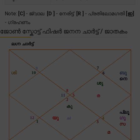
Note:
[C]
- ജ്വാല
[D ]
- നേരിട്ട്
[R ]
- പ്രതിലോമഗതി
[ഇ]
- ഗ്രഹണം
ജോൺ സ്കോട്ട് ഫിഷർ ജനന ചാർട്ട് / ജാതകം