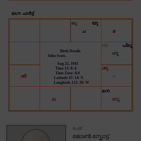
പേര്:
ജോൺ സ്കോട്ട്