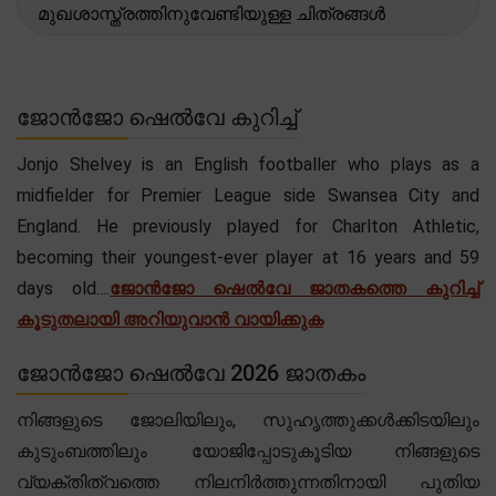
മുഖശാസ്ത്രത്തിനുവേണ്ടിയുള്ള ചിത്രങ്ങൾ
ജോൻജോ ഷെൽവേ കുറിച്ച്
Jonjo Shelvey is an English footballer who plays as a
midfielder for Premier League side Swansea City and
England. He previously played for Charlton Athletic,
becoming their youngest-ever player at 16 years and 59
days old....
ജോൻജോ ഷെൽവേ ജാതകത്തെ കുറിച്ച്
കൂടുതലായി അറിയുവാൻ വായിക്കുക
ജോൻജോ ഷെൽവേ 2026 ജാതകം
നിങ്ങളുടെ ജോലിയിലും, സുഹൃത്തുക്കൾക്കിടയിലും
കുടുംബത്തിലും യോജിപ്പോടുകൂടിയ നിങ്ങളുടെ
വ്യക്തിത്വത്തെ നിലനിർത്തുന്നതിനായി പുതിയ