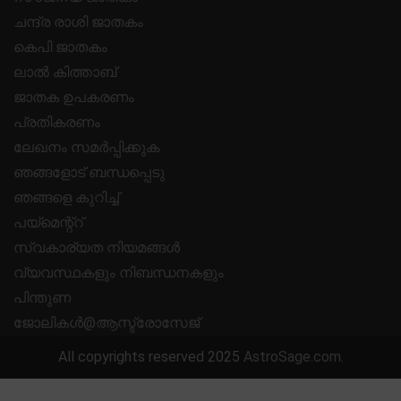
ചന്ദ്ര രാശി ജാതകം
കെപി ജാതകം
ലാൽ കിത്താബ്
ജാതക ഉപകരണം
പ്രതികരണം
ലേഖനം സമർപ്പിക്കുക
ഞങ്ങളോട് ബന്ധപ്പെടു
ഞങ്ങളെ കുറിച്ച്
പയ്മെന്റ്റ്
സ്വകാര്യത നിയമങ്ങൾ
വ്യവസ്ഥകളും നിബന്ധനകളും
പിന്തുണ
ജോലികൾ@ആസ്ട്രോസേജ്
All copyrights reserved 2025
AstroSage.com
.