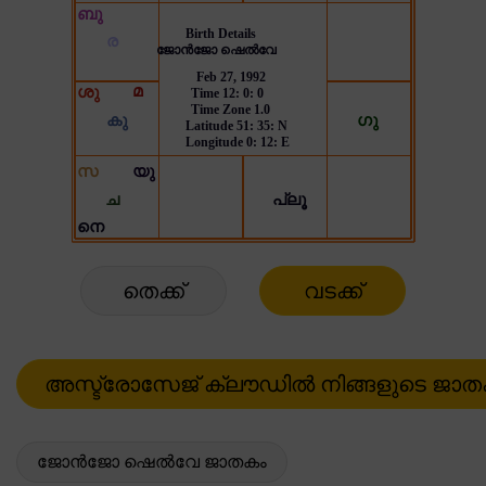
തെക്ക്
വടക്ക്
ജോൻജോ ഷെൽവേ ജാതകം