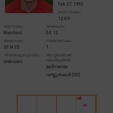
Feb 27, 1992
ജനന സമയം:
12:0:0
ജന്മ സ്ഥലം:
അക്ഷാംശം:
Romford
0 E 12
അക്ഷാംശം:
സമയ മണ്ഡലം:
51 N 35
1
വിവരങ്ങളുടെ ഉറവിടം:
ആസ്ട്രോസേജ്
വിലയിരുത്തൽ:
Unknown
മലിനമായ
വസ്തുതകൾ (DD)