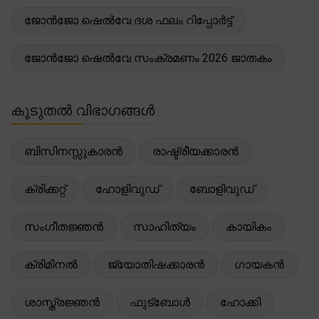
ജോൻജോ ഷെൽവേ ദശ ഫലം റിപ്പോർട്ട്
ജോൻജോ ഷെൽവേ സംക്രമണം 2026 ജാതകം
കൂടുതൽ വിഭാഗങ്ങൾ
ബിസിനസ്സുകാരൻ
രാഷ്ട്രീയക്കാരൻ
ക്രിക്കറ്റ്
ഹോളിവുഡ്
ബോളിവുഡ്
സംഗീതജ്ഞൻ
സാഹിത്യം
കായികം
ക്രിമിനൽ
ജ്യോതിഷക്കാരൻ
ഗായകൻ
ശാസ്ത്രജ്ഞൻ
ഫുട്ബോൾ
ഹോക്കി