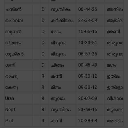
ചന്ദ്രൻ
D
വൃശ്ചികം
06-44-26
അനിഴം
ചൊവ്വ
D
കർക്കിടകം
24-34-54
ആയില്യ
ബുധൻ
D
മേടം
15-06-15
ഭരണി
വ്യാഴം
D
മിഥുനം
13-33-51
തിരുവാത
ശുക്രൻ
D
മിഥുനം
06-57-26
തിരുവാത
ശനി
D
ചിങ്ങം
00-46-49
മഗം
രാഹു
R
കന്നി
09-30-12
ഉത്രം
കേതു
R
മീനം
09-30-12
ഉത്രട്ടാതി
Uran
R
തുലാം
20-07-59
വിശാഖം
Nept
R
വൃശ്ചികം
23-48-16
തൃക്കേട്ട
Plut
R
കന്നി
20-38-08
അത്തം