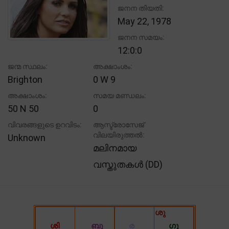
ജനന തിയതി:
May 22, 1978
ജനന സമയം:
12:0:0
ജന്മ സ്ഥലം:
അക്ഷാംശം:
Brighton
0 W 9
അക്ഷാംശം:
സമയ മണ്ഡലം:
50 N 50
0
വിവരങ്ങളുടെ ഉറവിടം:
ആസ്ട്രോസേജ്
വിലയിരുത്തൽ:
Unknown
മലിനമായ
വസ്തുതകൾ (DD)