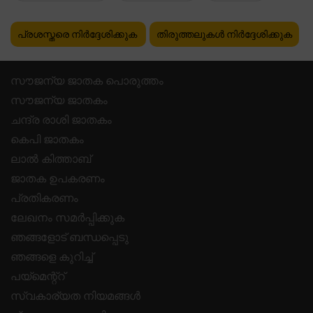
പ്രശസ്തരെ നിർദ്ദേശിക്കുക
തിരുത്തലുകൾ നിർദ്ദേശിക്കുക
സൗജന്യ ജാതക പൊരുത്തം
സൗജന്യ ജാതകം
ചന്ദ്ര രാശി ജാതകം
കെപി ജാതകം
ലാൽ കിത്താബ്
ജാതക ഉപകരണം
പ്രതികരണം
ലേഖനം സമർപ്പിക്കുക
ഞങ്ങളോട് ബന്ധപ്പെടു
ഞങ്ങളെ കുറിച്ച്
പയ്മെന്റ്റ്
സ്വകാര്യത നിയമങ്ങൾ