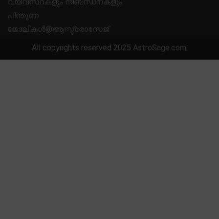
വ്യവസ്ഥകളും നിബന്ധനകളും
പിന്തുണ
ജോലികൾ@ആസ്ട്രോസേജ്
All copyrights reserved 2025
AstroSage.com
.