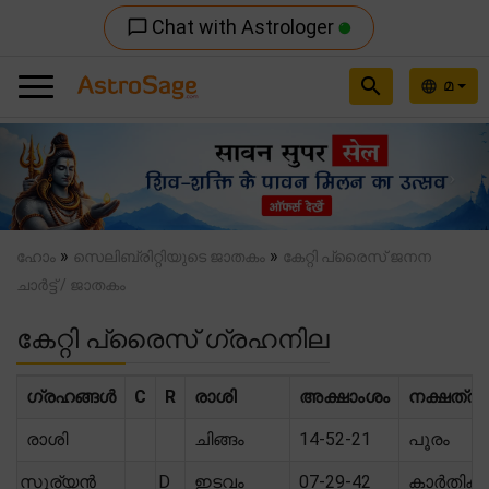
Chat with Astrologer
chat_bubble_outline
search
മ
language
Previous
Nex
»
»
ഹോം
സെലിബ്രിറ്റിയുടെ ജാതകം
കേറ്റി പ്രൈസ് ജനന
ചാർട്ട് / ജാതകം
കേറ്റി പ്രൈസ് ഗ്രഹനില
ഗ്രഹങ്ങൾ
C
R
രാശി
അക്ഷാംശം
നക്ഷത്രം
രാശി
ചിങ്ങം
14-52-21
പൂരം
സൂര്യൻ
D
ഇടവം
07-29-42
കാർതിക