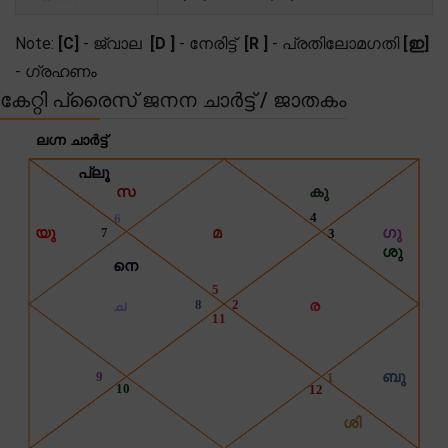
Note:
[C]
- ജ്വാല
[D ]
- നേരിട്ട്
[R ]
- പ്രതിലോമഗതി
[ഇ]
- ഗ്രഹണം
കേറ്റി പ്രൈസ് ജനന ചാർട്ട് / ജാതകം