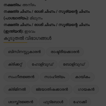
നക്ഷത്രം:
അനിഴം
നക്ഷത്ര ചിഹ്നം / രാശി ചിഹ്നം / സൂര്യന്റെ ചിഹ്നം
(പാശ്ചാത്യം):
മിഥുനം
നക്ഷത്ര ചിഹ്നം / രാശി ചിഹ്നം / സൂര്യന്റെ ചിഹ്നം
(ഇന്ത്യൻ):
ഇടവം
കൂടുതൽ വിഭാഗങ്ങൾ
ബിസിനസ്സുകാരൻ
രാഷ്ട്രീയക്കാരൻ
ക്രിക്കറ്റ്
ഹോളിവുഡ്
ബോളിവുഡ്
സംഗീതജ്ഞൻ
സാഹിത്യം
കായികം
ക്രിമിനൽ
ജ്യോതിഷക്കാരൻ
ഗായകൻ
ശാസ്ത്രജ്ഞൻ
ഫുട്ബോൾ
ഹോക്കി