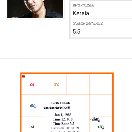
ജന്മ സ്ഥലം:
Kerala
സമയ മണ്ഡലം:
5.5