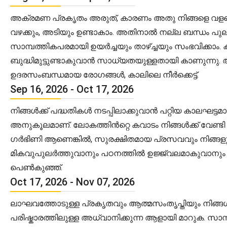
അക്രമണ പ്രകൃതം അരുത്, കാരണം അതു നിങ്ങളെ വളരെ ബു
വഴക്കും, അടിയും ഉണ്ടാകാം. അതിനാൽ നല്ല ബന്ധം പുല
സാമ്പത്തികപരമായി ഉയർച്ചയും താഴ്ച്ചയും സംഭവിക്കാം
ബുദ്ധിമുട്ടുണ്ടാകുവാൻ സാധ്യതയുള്ളതായി കാണുന്ന
ഉദരസംബന്ധമായ രോഗങ്ങൾ, കാലിലെ നീർക്കെട്ട്.
Sep 16, 2026 - Oct 17, 2026
നിങ്ങൾക്ക് പദ്ധതികൾ നടപ്പിലാക്കുവാൻ പറ്റിയ കാലഘട
അനുകൂലമാണ്. ലോകത്തിൻറ്റെ കവാടം നിങ്ങൾക്ക് വേണ്ടി 
ഗർഭിണി ആണെങ്കിൽ, സുരക്ഷിതമായ പ്രസവവും നിങ്ങളുടെ
മികവുപുലർത്തുവാനും പഠനത്തിൽ ഉജ്ജ്വലമാകുവാനും പറ
പെൺകുഞ്ഞ്.
Oct 17, 2026 - Nov 07, 2026
ലാഘവത്തോടുള്ള പ്രകൃതവും ആത്മസംതൃപ്തിയും നിങ്ങൾ 
പരിഷ്കാരത്തിലുള്ള അധ്വാനിക്കുന്ന ആളായി മാറുക. സ