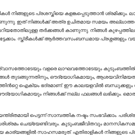
 നിങ്ങളുടെ പ്രശസ്തിയെ കളങ്കപ്പെടുത്താൻ ശ്രമിക്കും. ലാ
വും കാണുന്നു. ഇത് നിങ്ങൾക്ക് അത്ര ഉചിതമായ സമയം അല്ല
ചെറിയതോതിലുള്ള തർക്കങ്ങൾ കാണുന്നു. നിങ്ങൾ കുഴപ്പത്ത
േക്കാം. സ്ത്രീകൾക്ക് ആർത്തവസംബന്ധമായ പ്രശ്നങ്ങളും വയറ
ശ്വാസത്തോടേയും വളരെ ലാഘവത്തോടേയും കുടുംബത്തിൽ ജീവ
ഭങ്ങൾ തുടങ്ങുന്നതിനും, ഔദ്യോഗികമായും, ആശയവിനിമയത്തി
തിൻറ്റെ ഐക്യം ഭദ്രമാണ്. ഈ കാലയളവിൽ ബന്ധുക്കളും
ദ്യോഗികമായും നിങ്ങൾക്ക് നല്ല ഫലങ്ങൾ ലഭിക്കും. മൊ
്ത്രിതമായി പെട്ടന്ന് സാമ്പത്തിക നഷ്ടം സംഭവിക്കാം. പര
മം ചെയ്യേണ്ടിവരും. കുടുംബജീവിതവും മാനസികസമ്മർദ്ധം
യങ്ങളിൽ സാഹസമരുത്. എതിരാളികൾ നിങ്ങളുടെ പ്രതിഛാ