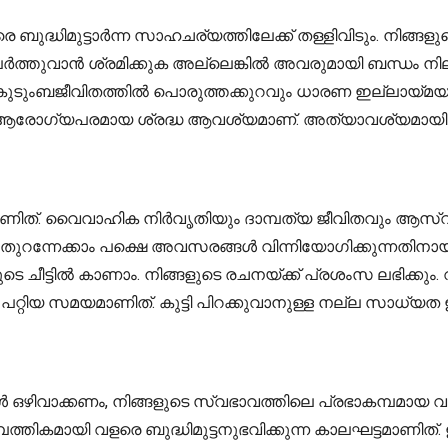
ദ്ധിമുട്ടാർന്ന സാഹചര്യത്തിലേക്ക് തള്ളിവിടും. നിങ്ങ
ർത്തുവാൻ ശ്രമിക്കുക അല്ലെങ്കിൽ അവരുമായി ബന്ധം നില
. കുടുംബജീവിതത്തിൽ പൊരുത്തക്കുറവും ധാരണ ഇല്ലായ്മയും
ു. ആരോഗ്യപരമായ ശ്രദ്ധ ആവശ്യമാണ്. അത്യാവശ്യമായി ശ
്ടമാണിത്. വൈവാഹിക നിർവൃതിയും ദാമ്പത്യ ജീവിതവും ആസ്വ
തുറന്നേക്കാം പക്ഷെ അവസരങ്ങൾ വിന്നിയോഗിക്കുന്നതിനായി
 ചീട്ടിൽ കാണാം. നിങ്ങളുടെ രചനയ്ക്ക് പ്രശംസ ലഭിക്കു
്റിയ സമയമാണിത്. കുട്ടി പിറക്കുവാനുള്ള നല്ല സാധ്യത
ഒഴിവാക്കണം, നിങ്ങളുടെ സ്വഭാവത്തിലെ പ്രഭാകമ്പമായ വശ
ാമ്പത്തികമായി വളരെ ബുദ്ധിമുട്ടനുഭവിക്കുന്ന കാലഘട്ടമ