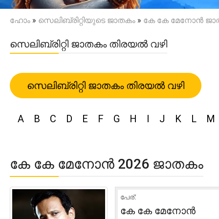
ഹോം
»
സെലിബ്രിറ്റിയുടെ ജാതകം
»
കേ കേ മേനോൻ ജാ
സെലിബ്രിറ്റി ജാതകം തിരയൽ വഴി
സെലിബ്രിറ്റി ജാതകം തിരയൽ വഴി
A
B
C
D
E
F
G
H
I
J
K
L
M
കേ കേ മേനോൻ 2026 ജാതകം
പേര്:
കേ കേ മേനോൻ