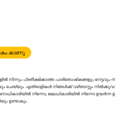
ളിൽ നിന്നും പ്രതീക്ഷിക്കാത്ത പാരിതോഷികങ്ങളും നേട്ടവു
യും ചെയ്യും. എതിരാളികൾ നിങ്ങൾക്ക് വഴിതടസ്സം നിൽക്ക
ും. ഭരണാധികാരിയിൽ നിന്നോ, മേലധികാരിയിൽ നിന്നോ ഉയർന്
യും ഉണ്ടാകും.