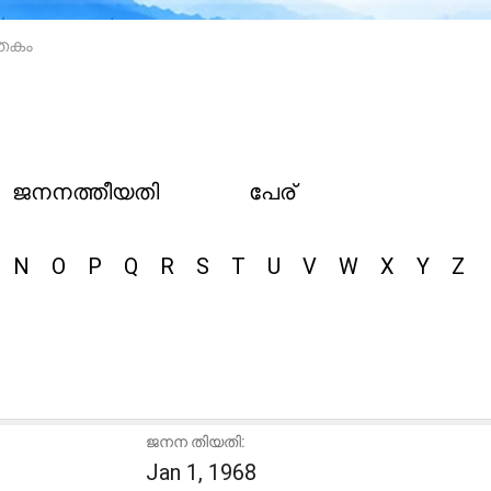
തകം
ജനനത്തീയതി
പേര്
N
O
P
Q
R
S
T
U
V
W
X
Y
Z
ജനന തിയതി:
Jan 1, 1968