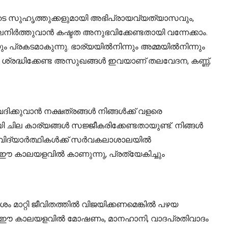
ളുടെ സുഹൃത്തുക്കളുമായി അഭിപ്രായവ്യത്യാസവും,
നിർത്തുവാൻ കഷ്ടത അനുഭവിക്കേണ്ടതായി വന്നേക്കാം.
 പ്രകടമാകുന്നു. ഭാര്യയിൽനിന്നും അമ്മയിൽനിന്നും
്രദ്ധിക്കേണ്ട അസുഖങ്ങൾ ഇവയാണ് തലവേദന, കണ്ണ്,
ദിക്കുവാൻ നക്ഷത്രങ്ങൾ നിങ്ങൾക്ക് വളരെ
 ചില കാര്യങ്ങൾ സജ്ജീകരിക്കേണ്ടതായുണ്ട്. നിങ്ങൾ
ം. വിദ്യാർത്ഥികൾക്ക് സർവകലാശാലയിൽ
 ഈ കാലയളവിൽ കാണുന്നു, പ്രത്യേകിച്ചും
ം മാറ്റി ജീവിതത്തിൽ വിജയിക്കണമെങ്കിൽ പഴയ
ാണിത്. ഈ കാലയളവിൽ മോഷണം, മാനഹാനി, വാദപ്രതിവാദം