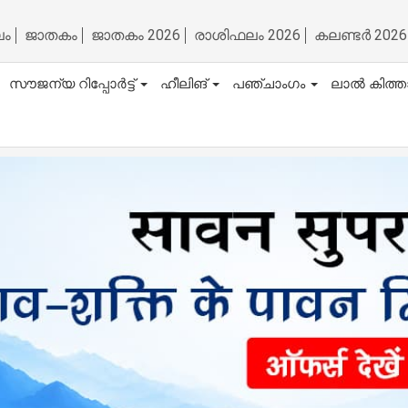
ലം
ജാതകം
ജാതകം 2026
രാശിഫലം 2026
കലണ്ടർ 2026
സൗജന്യ റിപ്പോർട്ട്
ഹീലിങ്
പഞ്ചാംഗം
ലാൽ കിത്ത