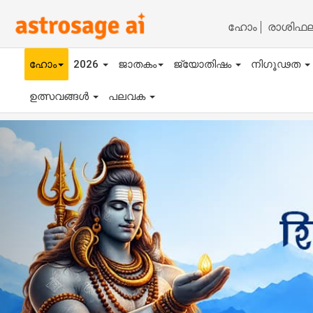
ഹോം
രാശിഫ
ഹോം
2026
ജാതകം
ജ്യോതിഷം
നിഗൂഢത
ഉത്സവങ്ങൾ
പലവക
Previous