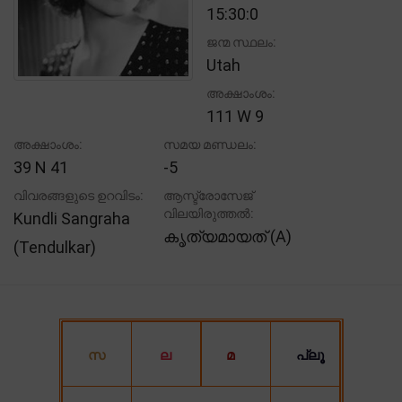
15:30:0
ജന്മ സ്ഥലം:
Utah
അക്ഷാംശം:
111 W 9
അക്ഷാംശം:
സമയ മണ്ഡലം:
39 N 41
-5
വിവരങ്ങളുടെ ഉറവിടം:
ആസ്ട്രോസേജ്
വിലയിരുത്തൽ:
Kundli Sangraha
കൃത്യമായത് (A)
(Tendulkar)