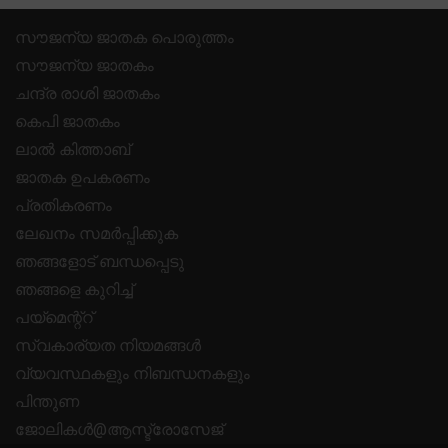
സൗജന്യ ജാതക പൊരുത്തം
സൗജന്യ ജാതകം
ചന്ദ്ര രാശി ജാതകം
കെപി ജാതകം
ലാൽ കിത്താബ്
ജാതക ഉപകരണം
പ്രതികരണം
ലേഖനം സമർപ്പിക്കുക
ഞങ്ങളോട് ബന്ധപ്പെടു
ഞങ്ങളെ കുറിച്ച്
പയ്മെന്റ്റ്
സ്വകാര്യത നിയമങ്ങൾ
വ്യവസ്ഥകളും നിബന്ധനകളും
പിന്തുണ
ജോലികൾ@ആസ്ട്രോസേജ്