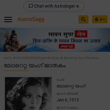
Chat with Astrologer
chat_bubble_outline
search
മ
language
Previous
Nex
»
»
ഹോം
സെലിബ്രിറ്റിയുടെ ജാതകം
ലോറെറ്റ യംഗ് ജാതകം
ലോറെറ്റ യംഗ് ജാതകം
പേര്:
ലോറെറ്റ യംഗ്
ജനന തിയതി:
Jan 6, 1913
ജനന സമയം: