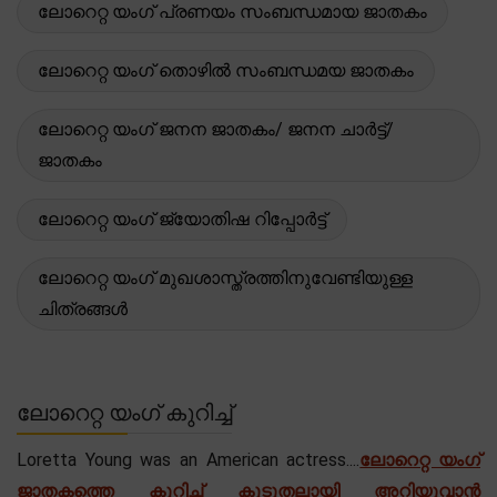
ലോറെറ്റ യംഗ് പ്രണയം സംബന്ധമായ ജാതകം
ലോറെറ്റ യംഗ് തൊഴിൽ സംബന്ധമയ ജാതകം
ലോറെറ്റ യംഗ് ജനന ജാതകം/ ജനന ചാർട്ട്/
ജാതകം
ലോറെറ്റ യംഗ് ജ്യോതിഷ റിപ്പോർട്ട്
ലോറെറ്റ യംഗ് മുഖശാസ്ത്രത്തിനുവേണ്ടിയുള്ള
ചിത്രങ്ങൾ
ലോറെറ്റ യംഗ് കുറിച്ച്
Loretta Young was an American actress....
ലോറെറ്റ യംഗ്
ജാതകത്തെ കുറിച്ച് കൂടുതലായി അറിയുവാൻ