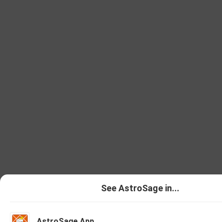
See AstroSage in...
AstroSage App