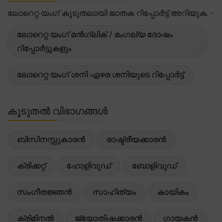
ലോറെറ്റ യംഗ് കൂടുതലായി ജാതക റിപ്പോർട്ട് അറിയുക. -
ലോറെറ്റ യംഗ് മൻഗ്ലിക് / മംഗല്യ ദോഷം
റിപ്പോർട്ടുകളും
ലോറെറ്റ യംഗ് ശനി ഏഴര ശനിയുടെ റിപ്പോർട്ട്
കൂടുതൽ വിഭാഗങ്ങൾ
ബിസിനസ്സുകാരൻ
രാഷ്ട്രീയക്കാരൻ
ക്രിക്കറ്റ്
ഹോളിവുഡ്
ബോളിവുഡ്
സംഗീതജ്ഞൻ
സാഹിത്യം
കായികം
ക്രിമിനൽ
ജ്യോതിഷക്കാരൻ
ഗായകൻ