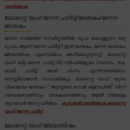
വായിക്കുക
ലോറെറ്റ യംഗ് ജനന ചാർട്ട്/ജാതകം/ജനന
ജാതകം
ജനന സമയത്ത് സ്വർഗ്ഗത്തിൽ രൂപം കൊള്ളുന്ന ഒരു
ഭൂപടം ആണ് ജനന ചാർട്ട് ( ഇത് ജാതകം, ജനന ജാതകം,
ജ്യോതിഷം എന്നെല്ലാം അറിയപ്പെടുന്നു). ലോറെറ്റ
യംഗ് ന്റെ ജനന ചാർട്ട് {0} ഗ്രഹങ്ങളുടെ സ്ഥാനം, ദശ,
രാശി ചാർട്ട്, രാശി ചിഹ്നം എന്നിവയെല്ലാം
മനസ്സിലാക്കാൻ സഹായിക്കും. ലോറെറ്റ യംഗ് യുടെ
വിശദമായ ജാതകം “ ആസ്ട്രോ സേജ് ക്‌ളൗഡിൽ” നിന്ന്
ഗവേഷണത്തിനും, വിശകലനത്തിനും ആയി നിങ്ങളെ
തുറക്കാൻ അനുവദിക്കും....
കൂടുതൽ വായിക്കുക ലോറെറ്റ
യംഗ് ജനന ചാർട്ട്
ലോറെറ്റ യംഗ് ജ്യോതിഷം