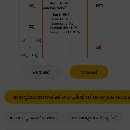
തെക്ക്
വടക്ക്
ലോറെറ്റ യംഗ് ജാതകം
ലോറെറ്റ യംഗ് കുറിച്ച്