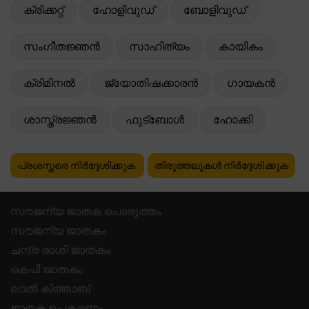
ക്രിക്കറ്റ്
ഹോളിവുഡ്
ബോളിവുഡ്
സംഗീതജ്ഞൻ
സാഹിത്യം
കായികം
ക്രിമിനൽ
ജ്യോതിഷക്കാരൻ
ഗായകൻ
ശാസ്ത്രജ്ഞൻ
ഫുട്ബോൾ
ഹോക്കി
പ്രശസ്തരെ നിർദ്ദേശിക്കുക
തിരുത്തലുകൾ നിർദ്ദേശിക്കുക
സൗജന്യ ജാതക പൊരുത്തം
സൗജന്യ ജാതകം
ചന്ദ്ര രാശി ജാതകം
കെപി ജാതകം
ലാൽ കിത്താബ്
ജാതക ഉപകരണം