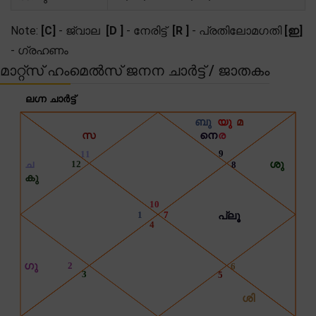
Note:
[C]
- ജ്വാല
[D ]
- നേരിട്ട്
[R ]
- പ്രതിലോമഗതി
[ഇ]
- ഗ്രഹണം
മാറ്റ്സ് ഹംമെൽസ് ജനന ചാർട്ട് / ജാതകം