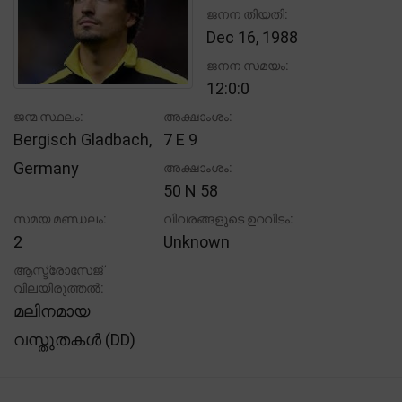
ജനന തിയതി:
Dec 16, 1988
ജനന സമയം:
12:0:0
ജന്മ സ്ഥലം:
അക്ഷാംശം:
Bergisch Gladbach,
7 E 9
Germany
അക്ഷാംശം:
50 N 58
സമയ മണ്ഡലം:
വിവരങ്ങളുടെ ഉറവിടം:
2
Unknown
ആസ്ട്രോസേജ്
വിലയിരുത്തൽ:
മലിനമായ
വസ്തുതകൾ (DD)