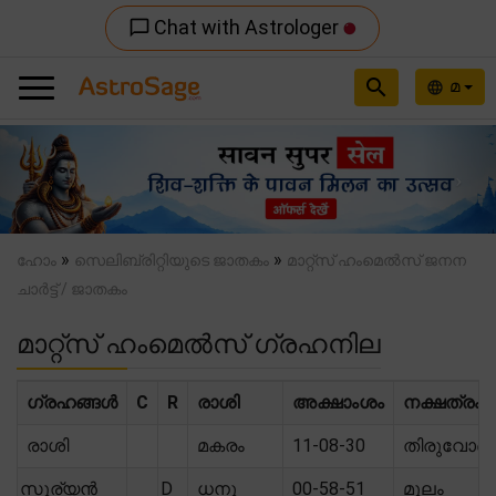
Chat with Astrologer
chat_bubble_outline
search
മ
language
Previous
Nex
»
»
ഹോം
സെലിബ്രിറ്റിയുടെ ജാതകം
മാറ്റ്സ് ഹംമെൽസ് ജനന
ചാർട്ട് / ജാതകം
മാറ്റ്സ് ഹംമെൽസ് ഗ്രഹനില
ഗ്രഹങ്ങൾ
C
R
രാശി
അക്ഷാംശം
നക്ഷത്രം
രാശി
മകരം
11-08-30
തിരുവോണ
സൂര്യൻ
D
ധനു
00-58-51
മൂലം