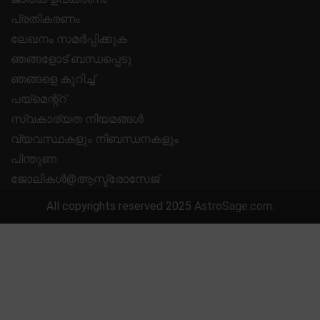
പ്രതികരണം
ലേഖനം സമർപ്പിക്കുക
ഞങ്ങളോട് ബന്ധപ്പെടു
ഞങ്ങളെ കുറിച്ച്
പയ്മെന്റ്റ്
സ്വകാര്യത നിയമങ്ങൾ
വ്യവസ്ഥകളും നിബന്ധനകളും
പിന്തുണ
ജോലികൾ@ആസ്ട്രോസേജ്
All copyrights reserved 2025
AstroSage.com
.