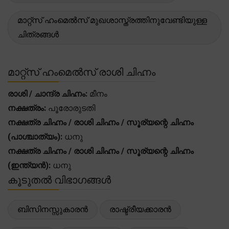
മാറ്റ്സ് ഹംമെൽസ് മുഖശാസ്ത്രത്തിനുവേണ്ടിയുള്ള
ചിത്രങ്ങൾ
മാറ്റ്സ് ഹംമെൽസ് രാശി ചിഹ്നം
രാശി / ചാന്ദ്ര ചിഹ്നം:
മീനം
നക്ഷത്രം:
പൂരോരുടതി
നക്ഷത്ര ചിഹ്നം / രാശി ചിഹ്നം / സൂര്യന്റെ ചിഹ്നം
(പാശ്ചാത്യം):
ധനു
നക്ഷത്ര ചിഹ്നം / രാശി ചിഹ്നം / സൂര്യന്റെ ചിഹ്നം
(ഇന്ത്യൻ):
ധനു
കൂടുതൽ വിഭാഗങ്ങൾ
ബിസിനസ്സുകാരൻ
രാഷ്ട്രീയക്കാരൻ