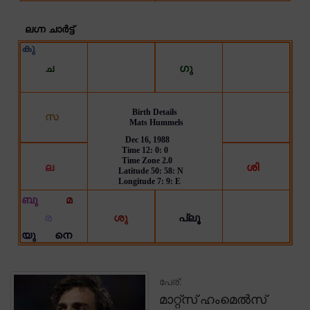
പേര്:
മാറ്റ്സ് ഹംമെൽസ്