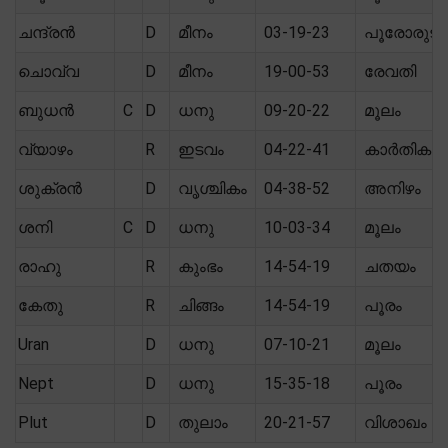
ചന്ദ്രൻ
D
മീനം
03-19-23
പൂരോരുടത
ചൊവ്വ
D
മീനം
19-00-53
രേവതി
ബുധൻ
C
D
ധനു
09-20-22
മൂലം
വ്യാഴം
R
ഇടവം
04-22-41
കാർതിക
ശുക്രൻ
D
വൃശ്ചികം
04-38-52
അനിഴം
ശനി
C
D
ധനു
10-03-34
മൂലം
രാഹു
R
കുംഭം
14-54-19
ചതയം
കേതു
R
ചിങ്ങം
14-54-19
പൂരം
Uran
D
ധനു
07-10-21
മൂലം
Nept
D
ധനു
15-35-18
പൂരം
Plut
D
തുലാം
20-21-57
വിശാഖം