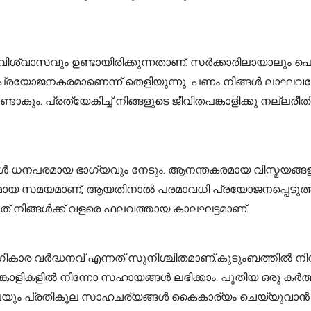
ിശ്വാസവും ഉണ്ടായിരിക്കുന്നതാണ്. സർക്കാരിലായാലും 
ക് പ്രയോജനകരമാണെന്ന് തെളിയുന്നു. പണം നിങ്ങൾ ലാഘവത്
ും. പ്രത്യേകിച്ച് നിങ്ങളുടെ ജീവിതപങ്കാളിക്കു നല്ലരീ
ങ്ങൾ ധനപരമായ ഭാഗ്യവും നേടും. ആനന്തകരമായ വിസ്മയങ്ങളു
രമായ സമയമാണ്, ആയതിനാൽ പരമാവധി പ്രയോജനപ്പെടുത്തുക.
ഇത് നിങ്ങൾക്ക് വളരെ ഫലവത്തായ കാലഘട്ടമാണ്.
ീകാര വർദ്ധനവ് എന്നത് സുനിശ്ചിതമാണ്.കുടുംബത്തിൽ നിന
്കാളികളിൽ നിന്നോ സഹായങ്ങൾ ലഭിക്കാം. പുതിയ ഒരു കർത്
യും പ്രതികൂല സാഹചര്യങ്ങൾ കൈകാര്യം ചെയ്യുവാൻ