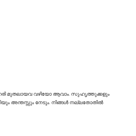
 ഓഹരി മുതലായവ വഴിയോ ആവാം. സുഹൃത്തുക്കളും
ിയും അന്തസ്സും നേടും. നിങ്ങൾ നല്ലതോതിൽ