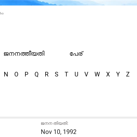
കം
ജനനത്തീയതി
പേര്
N
O
P
Q
R
S
T
U
V
W
X
Y
Z
ജനന തിയതി:
Nov 10, 1992