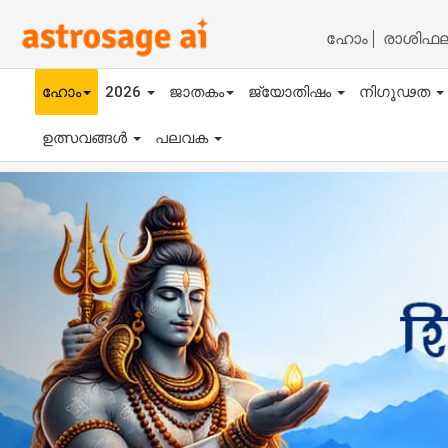
ഹോം
രാശിഫ
ഹോം
2026
ജാതകം
ജ്യോതിഷം
നിഗൂഢത
ഉത്സവങ്ങൾ
പലവക
Previous