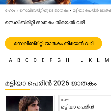
ഹോം
»
സെലിബ്രിറ്റിയുടെ ജാതകം
»
മട്ടിയാ പെരിൻ ജാത
സെലിബ്രിറ്റി ജാതകം തിരയൽ വഴി
സെലിബ്രിറ്റി ജാതകം തിരയൽ വഴി
A
B
C
D
E
F
G
H
I
J
K
L
M
മട്ടിയാ പെരിൻ 2026 ജാതകം
പേര്:
മട്ടിയാ പെരിൻ