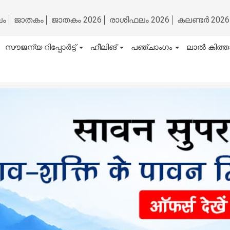
ലം
ജാതകം
ജാതകം 2026
രാശിഫലം 2026
കലണ്ടർ 2026
സൗജന്യ റിപ്പോർട്ട്
ഹീലിങ്
പഞ്ചാംഗം
ലാൽ കിത്ത