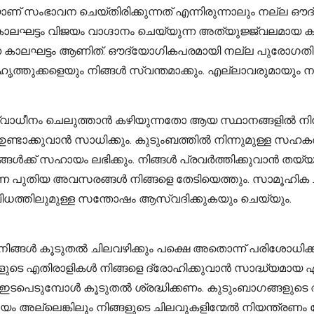
ണ് സംഭാവന ചെയ്തിരിക്കുന്നത് എന്നിരുന്നാലും നല്ല ഔ
ട്ടം വിജയം വാഗ്ദാനം ചെയ്യുന്ന അത്യുജ്ജ്വലമായ കാലഘ
്ന കാലഘട്ടം ആണിത്. ഔദ്യോഗികപരമായി നല്ല പുരോഗതി ക
ഹൃത്തുക്കളെയും നിങ്ങൾ സ്വന്തമാക്കും. എല്ലാവരുമായും ന
്വാധീനം ചെലുത്താൻ കഴിയുന്നതോ ആയ സ്ഥാനങ്ങളിൽ നിന്
ടാക്കുവാൻ സാധിക്കും. കുടുംബത്തിൽ നിന്നുമുള്ള സഹകരണ
 നിങ്ങൾക്ക് സഹായം ലഭിക്കും. നിങ്ങൾ പ്രവർത്തിക്കുവാൻ
െ പുതിയ അവസരങ്ങൾ നിങ്ങളെ തേടിയെത്തും. സാമൂഹിക ചു
ാ വിധത്തിലുമുള്ള സന്തോഷം ആസ്വദിക്കുകയും ചെയ്യും.
ൾ കൂടുതൽ ചിലവഴിക്കും പക്ഷെ അതൊന്ന് പരിശോധിക്കുന്
ിങ്ങളുടെ എതിരാളികൾ നിങ്ങളെ ദ്രോഹിക്കുവാൻ സാദ്ധ്യമാ
ടുമ്പോൾ കൂടുതൽ ശ്രദ്ധിക്കണം. കുടുംബാഗങ്ങളുടെ ആര
മയം അല്ലെങ്കിലും നിങ്ങളുടെ ചിലവുകളിന്മേൽ നിയന്ത്രണ