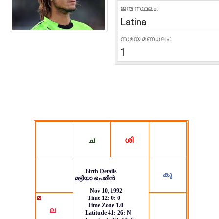
ജന്മ സ്ഥലം:
Latina
സമയ മണ്ഡലം:
1