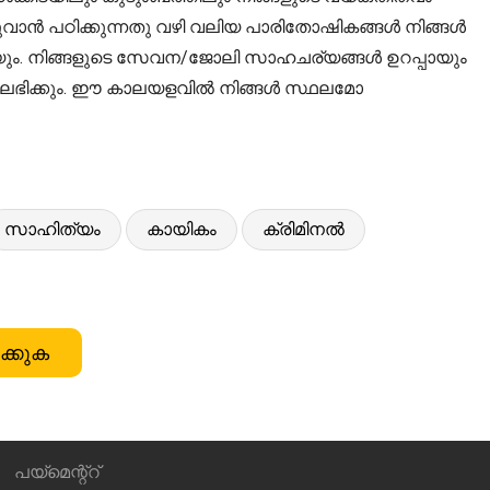
കുവാൻ പഠിക്കുന്നതു വഴി വലിയ പാരിതോഷികങ്ങൾ നിങ്ങൾ
യ്യും. നിങ്ങളുടെ സേവന/ജോലി സാഹചര്യങ്ങൾ ഉറപ്പായും
യും ലഭിക്കും. ഈ കാലയളവിൽ നിങ്ങൾ സ്ഥലമോ
സാഹിത്യം
കായികം
ക്രിമിനൽ
ക്കുക
പയ്മെന്റ്റ്