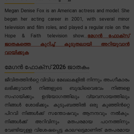
Megan Denise Fox is an American actress and model. She
began her acting career in 2001, with several minor
television and film roles, and played a regular role on the
Hope & Faith television show....
മേഗൻ ഫോക്സ്
ജാതകത്തെ കുറിച്ച് കൂടുതലായി അറിയുവാൻ
വായിക്കുക
മേഗൻ ഫോക്സ് 2026 ജാതകം
ജീവിതത്തിൻറ്റെ വിവിധ മേഖലകളിൽ നിന്നും അംഗീകാരം
ലഭിക്കുവാൻ നിങ്ങളുടെ ബുദ്ധിവൈഭവം നിങ്ങളെ
സഹായിക്കും. ഉദ്യോഗത്തിലും വ്യവസായത്തിലും
നിങ്ങൾ ശോഭിക്കും. കുടുംബത്തിൽ ഒരു കുഞ്ഞിൻറ്റെ
പിറവി നിങ്ങൾക്ക് സന്തോഷവും ആനന്ദവും നൽകും.
നിങ്ങൾക്ക് അറിവിനും മതപരമായ പഠനത്തിനും
വേണ്ടിയുള്ള വിശേഷപ്പെട്ട കാലഘട്ടമാണിത്. മതപരമായ