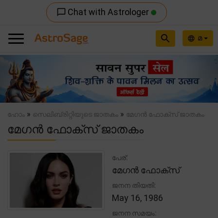
Chat with Astrologer
chat_bubble_outline
search
മ
language
Previous
Nex
»
»
ഹോം
സെലിബ്രിറ്റിയുടെ ജാതകം
മേഗൻ ഫോക്സ് ജാതകം
മേഗൻ ഫോക്സ് ജാതകം
പേര്:
മേഗൻ ഫോക്സ്
ജനന തിയതി:
May 16, 1986
ജനന സമയം: