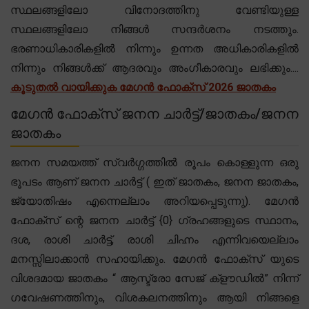
സ്ഥലങ്ങളിലോ വിനോദത്തിനു വേണ്ടിയുള്ള
സ്ഥലങ്ങളിലോ നിങ്ങൾ സന്ദർശനം നടത്തും.
ഭരണാധികാരികളിൽ നിന്നും ഉന്നത അധികാരികളിൽ
നിന്നും നിങ്ങൾക്ക് ആദരവും അംഗീകാരവും ലഭിക്കും....
കൂടുതൽ വായിക്കുക മേഗൻ ഫോക്സ് 2026 ജാതകം
മേഗൻ ഫോക്സ് ജനന ചാർട്ട്/ജാതകം/ജനന
ജാതകം
ജനന സമയത്ത് സ്വർഗ്ഗത്തിൽ രൂപം കൊള്ളുന്ന ഒരു
ഭൂപടം ആണ് ജനന ചാർട്ട് ( ഇത് ജാതകം, ജനന ജാതകം,
ജ്യോതിഷം എന്നെല്ലാം അറിയപ്പെടുന്നു). മേഗൻ
ഫോക്സ് ന്റെ ജനന ചാർട്ട് {0} ഗ്രഹങ്ങളുടെ സ്ഥാനം,
ദശ, രാശി ചാർട്ട്, രാശി ചിഹ്നം എന്നിവയെല്ലാം
മനസ്സിലാക്കാൻ സഹായിക്കും. മേഗൻ ഫോക്സ് യുടെ
വിശദമായ ജാതകം “ ആസ്ട്രോ സേജ് ക്‌ളൗഡിൽ” നിന്ന്
ഗവേഷണത്തിനും, വിശകലനത്തിനും ആയി നിങ്ങളെ