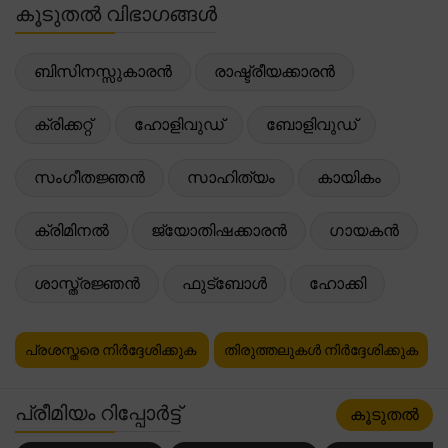
കൂടുതൽ വിഭാഗങ്ങൾ
ബിസിനസ്സുകാരൻ
രാഷ്ട്രീയക്കാരൻ
ക്രിക്കറ്റ്
ഹോളിവുഡ്
ബോളിവുഡ്
സംഗീതജ്ഞൻ
സാഹിത്യം
കായികം
ക്രിമിനൽ
ജ്യോതിഷക്കാരൻ
ഗായകൻ
ശാസ്ത്രജ്ഞൻ
ഫുട്ബോൾ
ഹോക്കി
പ്രശസ്തരെ നിർദ്ദേശിക്കുക
തിരുത്തലുകൾ നിർദ്ദേശിക്കുക
പ്രീമിയം റിപ്പോർട്ട്
കൂടുതൽ