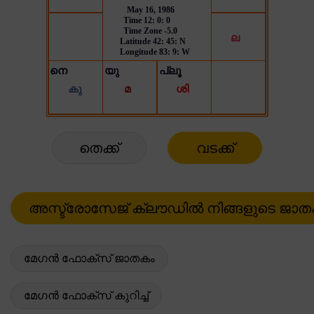
തെക്ക്
വടക്ക്
മേഗൻ ഫോക്സ് ജാതകം
മേഗൻ ഫോക്സ് കുറിച്ച്