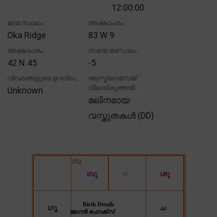
12:00:00
ജന്മ സ്ഥലം:
അക്ഷാംശം:
Oka Ridge
83 W 9
അക്ഷാംശം:
സമയ മണ്ഡലം:
42 N 45
-5
വിവരങ്ങളുടെ ഉറവിടം:
ആസ്ട്രോസേജ്
വിലയിരുത്തൽ:
Unknown
മലിനമായ
വസ്തുതകൾ (DD)