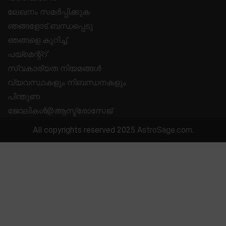
ലേഖനം സമർപ്പിക്കുക
ഞങ്ങളോട് ബന്ധപ്പെടു
ഞങ്ങളെ കുറിച്ച്
പയ്മെന്റ്റ്
സ്വകാര്യത നിയമങ്ങൾ
വ്യവസ്ഥകളും നിബന്ധനകളും
പിന്തുണ
ജോലികൾ@ആസ്ട്രോസേജ്
All copyrights reserved 2025
AstroSage.com
.