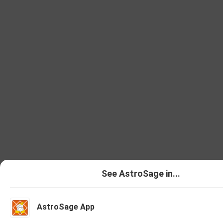
See AstroSage in...
AstroSage App