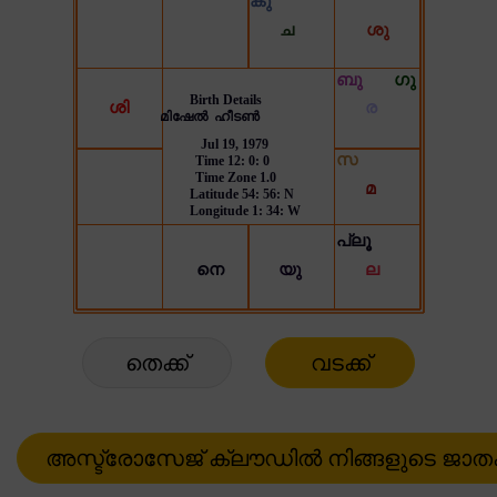
തെക്ക്
വടക്ക്