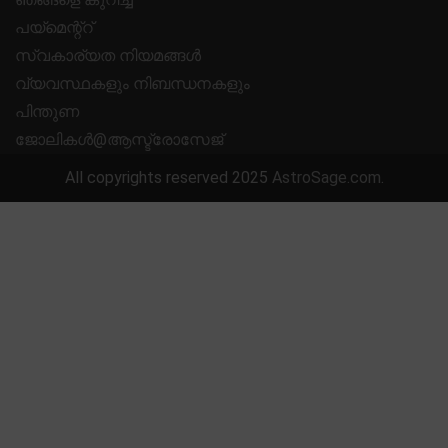
പയ്മെന്റ്റ്
സ്വകാര്യത നിയമങ്ങൾ
വ്യവസ്ഥകളും നിബന്ധനകളും
പിന്തുണ
ജോലികൾ@ആസ്ട്രോസേജ്
All copyrights reserved 2025
AstroSage.com
.