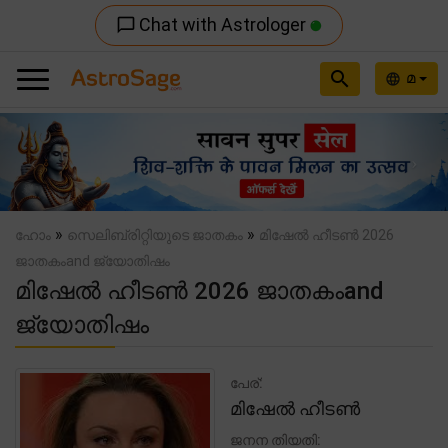
Chat with Astrologer
chat_bubble_outline
search
മ
language
Previous
Nex
»
»
ഹോം
സെലിബ്രിറ്റിയുടെ ജാതകം
മിഷേൽ ഹീടൺ 2026
ജാതകംand ജ്യോതിഷം
മിഷേൽ ഹീടൺ 2026 ജാതകംand
ജ്യോതിഷം
പേര്:
മിഷേൽ ഹീടൺ
ജനന തിയതി: