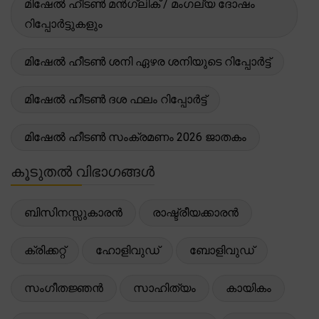
മിഷേൽ ഹീടൺ മൻഗ്ലിക് / മംഗല്യ ദോഷം
റിപ്പോർട്ടുകളും
മിഷേൽ ഹീടൺ ശനി ഏഴര ശനിയുടെ റിപ്പോർട്ട്
മിഷേൽ ഹീടൺ ദശ ഫലം റിപ്പോർട്ട്
മിഷേൽ ഹീടൺ സംക്രമണം 2026 ജാതകം
കൂടുതൽ വിഭാഗങ്ങൾ
ബിസിനസ്സുകാരൻ
രാഷ്ട്രീയക്കാരൻ
ക്രിക്കറ്റ്
ഹോളിവുഡ്
ബോളിവുഡ്
സംഗീതജ്ഞൻ
സാഹിത്യം
കായികം