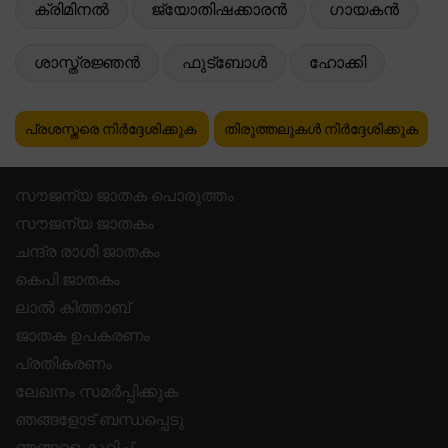
ക്രിമിനൽ
ജ്യോതിഷക്കാരൻ
ഗായകൻ
ശാസ്ത്രജ്ഞൻ
ഫുട്ബോൾ
ഹോക്കി
പ്രശസ്തരെ നിർദ്ദേശിക്കുക
തിരുത്തലുകൾ നിർദ്ദേശിക്കുക
സൗജന്യ ജാതക പൊരുത്തം
സൗജന്യ ജാതകം
ചന്ദ്ര രാശി ജാതകം
കെപി ജാതകം
ലാൽ കിത്താബ്
ജാതക ഉപകരണം
പ്രതികരണം
ലേഖനം സമർപ്പിക്കുക
ഞങ്ങളോട് ബന്ധപ്പെടു
ഞങ്ങളെ കുറിച്ച്