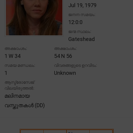
Jul 19, 1979
ജനന സമയം:
12:0:0
ജന്മ സ്ഥലം:
Gateshead
അക്ഷാംശം:
അക്ഷാംശം:
1 W 34
54 N 56
സമയ മണ്ഡലം:
വിവരങ്ങളുടെ ഉറവിടം:
1
Unknown
ആസ്ട്രോസേജ്
വിലയിരുത്തൽ:
മലിനമായ
വസ്തുതകൾ (DD)