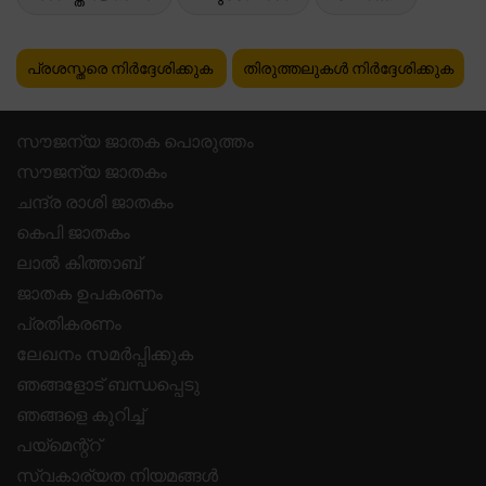
പ്രശസ്തരെ നിർദ്ദേശിക്കുക
തിരുത്തലുകൾ നിർദ്ദേശിക്കുക
സൗജന്യ ജാതക പൊരുത്തം
സൗജന്യ ജാതകം
ചന്ദ്ര രാശി ജാതകം
കെപി ജാതകം
ലാൽ കിത്താബ്
ജാതക ഉപകരണം
പ്രതികരണം
ലേഖനം സമർപ്പിക്കുക
ഞങ്ങളോട് ബന്ധപ്പെടു
ഞങ്ങളെ കുറിച്ച്
പയ്മെന്റ്റ്
സ്വകാര്യത നിയമങ്ങൾ