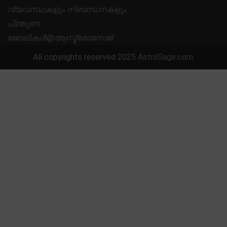
വ്യവസ്ഥകളും നിബന്ധനകളും
പിന്തുണ
ജോലികൾ@ആസ്ട്രോസേജ്
All copyrights reserved 2025
AstroSage.com
.