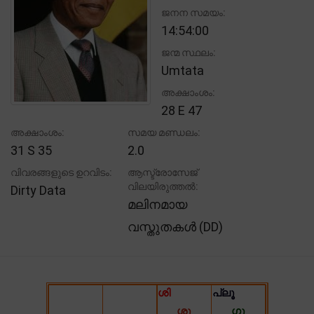
ജനന സമയം:
14:54:00
ജന്മ സ്ഥലം:
Umtata
അക്ഷാംശം:
28 E 47
അക്ഷാംശം:
സമയ മണ്ഡലം:
31 S 35
2.0
വിവരങ്ങളുടെ ഉറവിടം:
ആസ്ട്രോസേജ്
വിലയിരുത്തൽ:
Dirty Data
മലിനമായ
വസ്തുതകൾ (DD)