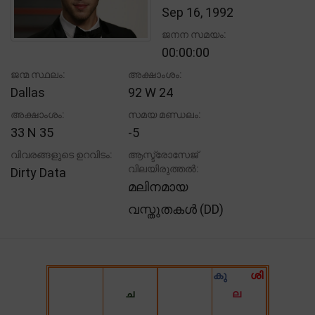
Sep 16, 1992
ജനന സമയം:
00:00:00
ജന്മ സ്ഥലം:
അക്ഷാംശം:
Dallas
92 W 24
അക്ഷാംശം:
സമയ മണ്ഡലം:
33 N 35
-5
വിവരങ്ങളുടെ ഉറവിടം:
ആസ്ട്രോസേജ്
വിലയിരുത്തൽ:
Dirty Data
മലിനമായ
വസ്തുതകൾ (DD)