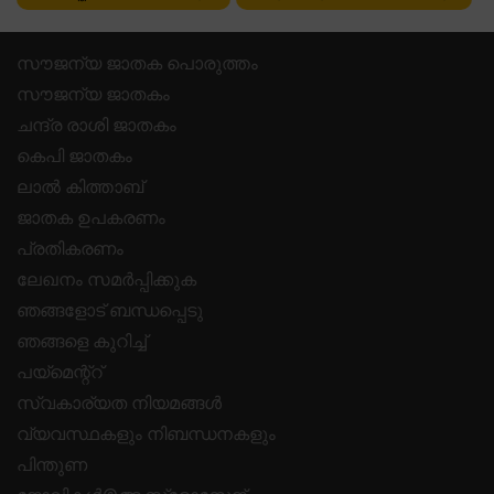
സൗജന്യ ജാതക പൊരുത്തം
സൗജന്യ ജാതകം
ചന്ദ്ര രാശി ജാതകം
കെപി ജാതകം
ലാൽ കിത്താബ്
ജാതക ഉപകരണം
പ്രതികരണം
ലേഖനം സമർപ്പിക്കുക
ഞങ്ങളോട് ബന്ധപ്പെടു
ഞങ്ങളെ കുറിച്ച്
പയ്മെന്റ്റ്
സ്വകാര്യത നിയമങ്ങൾ
വ്യവസ്ഥകളും നിബന്ധനകളും
പിന്തുണ