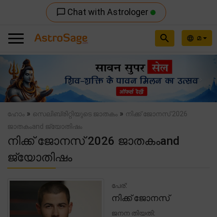
Chat with Astrologer
chat_bubble_outline
search
മ
language
Previous
Nex
»
»
ഹോം
സെലിബ്രിറ്റിയുടെ ജാതകം
നിക്ക് ജോനസ് 2026
ജാതകംand ജ്യോതിഷം
നിക്ക് ജോനസ് 2026 ജാതകംand
ജ്യോതിഷം
പേര്:
നിക്ക് ജോനസ്
ജനന തിയതി: