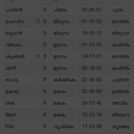
ചന്ദ്രൻ
D
ചിങ്ങം
26-26-07
പൂരം
ചൊവ്വ
C
D
മിഥുനം
01-15-32
മഗയിരം
ബുധൻ
D
മിഥുനം
18-53-13
തിരുവാത
വ്യാഴം
D
ഇടവം
01-31-53
കാർതിക
ശുക്രൻ
C
D
ഇടവം
24-17-31
മഗയിരം
ശനി
D
ഇടവം
00-18-33
കാർതിക
രാഹു
R
കർക്കിടകം
02-43-00
പുണർതം
കേതു
R
മകരം
02-43-00
ഉത്രാടം
Uran
R
മകരം
26-57-42
അവിടം
Nept
R
മകരം
12-22-16
തിരുവോ
Plut
R
വൃശ്ചികം
17-23-38
തൃക്കേട്ട