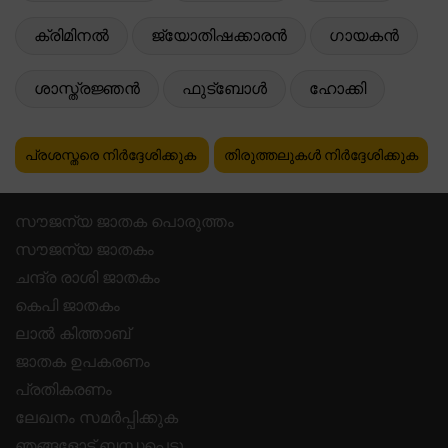
ക്രിമിനൽ
ജ്യോതിഷക്കാരൻ
ഗായകൻ
ശാസ്ത്രജ്ഞൻ
ഫുട്ബോൾ
ഹോക്കി
പ്രശസ്തരെ നിർദ്ദേശിക്കുക
തിരുത്തലുകൾ നിർദ്ദേശിക്കുക
സൗജന്യ ജാതക പൊരുത്തം
സൗജന്യ ജാതകം
ചന്ദ്ര രാശി ജാതകം
കെപി ജാതകം
ലാൽ കിത്താബ്
ജാതക ഉപകരണം
പ്രതികരണം
ലേഖനം സമർപ്പിക്കുക
ഞങ്ങളോട് ബന്ധപ്പെടു