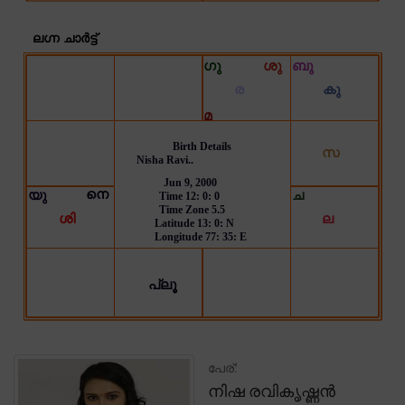
പേര്:
നിഷ രവികൃഷ്ണൻ