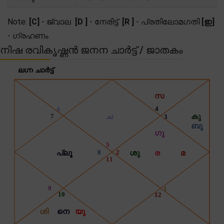
Note:
[C]
- ജ്വാല
[D ]
- നേരിട്ട്
[R ]
- പ്രതിലോമഗതി
[ഇ]
- ഗ്രഹണം
നിഷ രവികൃഷ്ണൻ ജനന ചാർട്ട് / ജാതകം