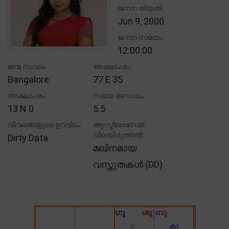
ജനന തിയതി:
Jun 9, 2000
ജനന സമയം:
12:00:00
ജന്മ സ്ഥലം:
അക്ഷാംശം:
Bangalore
77 E 35
അക്ഷാംശം:
സമയ മണ്ഡലം:
13 N 0
5.5
വിവരങ്ങളുടെ ഉറവിടം:
ആസ്ട്രോസേജ്
വിലയിരുത്തൽ:
Dirty Data
മലിനമായ
വസ്തുതകൾ (DD)