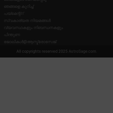
ഞങ്ങളെ കുറിച്ച്
പയ്മെന്റ്റ്
സ്വകാര്യത നിയമങ്ങൾ
വ്യവസ്ഥകളും നിബന്ധനകളും
പിന്തുണ
ജോലികൾ@ആസ്ട്രോസേജ്
All copyrights reserved 2025
AstroSage.com
.