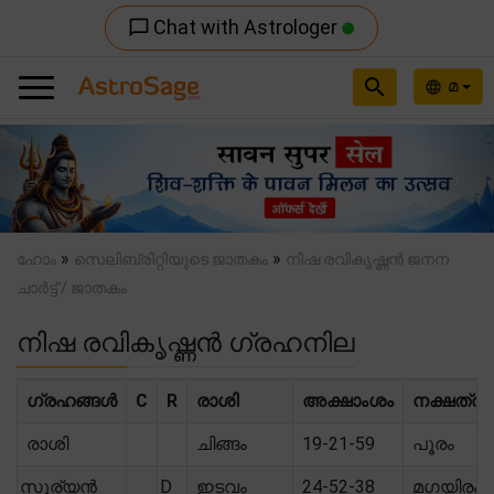
Chat with Astrologer
chat_bubble_outline
search
മ
language
Previous
Nex
»
»
ഹോം
സെലിബ്രിറ്റിയുടെ ജാതകം
നിഷ രവികൃഷ്ണൻ ജനന
ചാർട്ട് / ജാതകം
നിഷ രവികൃഷ്ണൻ ഗ്രഹനില
ഗ്രഹങ്ങൾ
C
R
രാശി
അക്ഷാംശം
നക്ഷത്രം
രാശി
ചിങ്ങം
19-21-59
പൂരം
സൂര്യൻ
D
ഇടവം
24-52-38
മഗയിരം