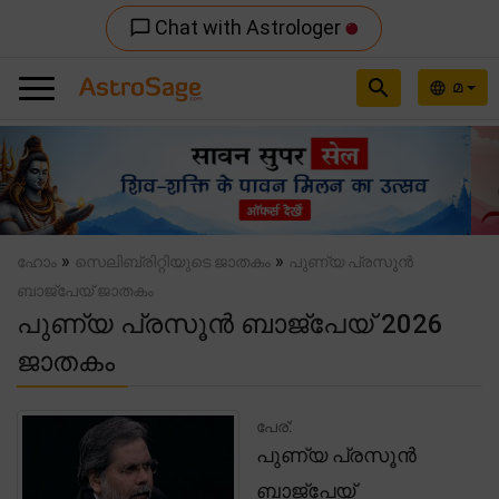
Chat with Astrologer
chat_bubble_outline
search
മ
language
Previous
Nex
»
»
ഹോം
സെലിബ്രിറ്റിയുടെ ജാതകം
പുണ്യ പ്രസൂൻ
ബാജ്പേയ് ജാതകം
പുണ്യ പ്രസൂൻ ബാജ്പേയ് 2026
ജാതകം
പേര്:
പുണ്യ പ്രസൂൻ
ബാജ്പേയ്