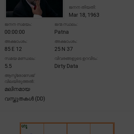
ജനന തിയതി:
Mar 18, 1963
ജനന സമയം:
ജന്മ സ്ഥലം:
00:00:00
Patna
അക്ഷാംശം:
അക്ഷാംശം:
85 E 12
25 N 37
സമയ മണ്ഡലം:
വിവരങ്ങളുടെ ഉറവിടം:
5.5
Dirty Data
ആസ്ട്രോസേജ്
വിലയിരുത്തൽ:
മലിനമായ
വസ്തുതകൾ (DD)