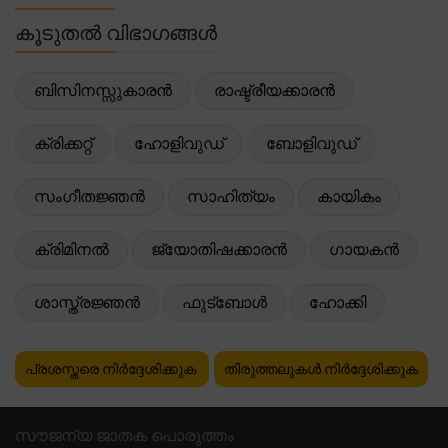
കൂടുതൽ വിഭാഗങ്ങൾ
ബിസിനസ്സുകാരൻ
രാഷ്ട്രീയക്കാരൻ
ക്രിക്കറ്റ്
ഹോളിവുഡ്
ബോളിവുഡ്
സംഗീതജ്ഞൻ
സാഹിത്യം
കായികം
ക്രിമിനൽ
ജ്യോതിഷക്കാരൻ
ഗായകൻ
ശാസ്ത്രജ്ഞൻ
ഫുട്ബോൾ
ഹോക്കി
പ്രശസ്തരെ നിർദ്ദേശിക്കുക
തിരുത്തലുകൾ നിർദ്ദേശിക്കുക
സൗജന്യ ജാതക പൊരുത്തം