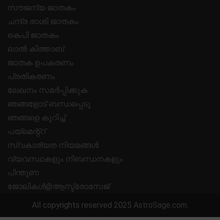
സൗജന്യ ജാതകം
ചന്ദ്ര രാശി ജാതകം
കെപി ജാതകം
ലാൽ കിത്താബ്
ജാതക ഉപകരണം
പ്രതികരണം
ലേഖനം സമർപ്പിക്കുക
ഞങ്ങളോട് ബന്ധപ്പെടു
ഞങ്ങളെ കുറിച്ച്
പയ്മെന്റ്റ്
സ്വകാര്യത നിയമങ്ങൾ
വ്യവസ്ഥകളും നിബന്ധനകളും
പിന്തുണ
ജോലികൾ@ആസ്ട്രോസേജ്
All copyrights reserved 2025
AstroSage.com
.