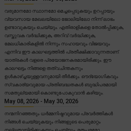
വരുമാനമോ സ്ഥാനമോ മെച്ചപ്പെടുകയും ഉറപ്പായും
വ്യവസായ മേഖലയിലോ ജോലിയിലോ നിന്ന് ലാഭം
ഉണ്ടാവുകയും ചെയ്യും. എതിരാളികളെ തോൽപ്പിക്കുക,
വസ്തുവക വർദ്ധിക്കുക, അറിവ് വർദ്ധിക്കുക,
മേലധികാരികളിൽ നിന്നും സഹായവും വിജയവും
എന്നിവ ഈ കാലഘട്ടത്തിൽ പ്രതീക്ഷിക്കാവുന്നതാണ്.
യാത്രകൾ വളരെ പ്രയോജനകരമായിരിക്കും. ഈ
കാലഘട്ടം നിങ്ങളെ തത്വചിന്തകനും
ഉൾകാഴ്ച്ചയുള്ളവനുമായി തീർക്കും. ഔദ്യോഗികവും
സ്വകാര്യവുമായ പ്രതിബദ്ധതകൾ ബുദ്ധിപരമായി
സമതുല്യമായി കൊണ്ടുപോകുവാൻ കഴിയും.
May 08, 2026 - May 30, 2026
നന്മനിറഞ്ഞതും ധർമ്മനിഷ്ഠവുമായ പ്രവർത്തികൾ
നിങ്ങൾ ചെയ്യുകയും നിങ്ങളുടെ പെരുമാറ്റം
നല്ലതായിരിക്കുകയും ചെയ്യും. മതപരമോ