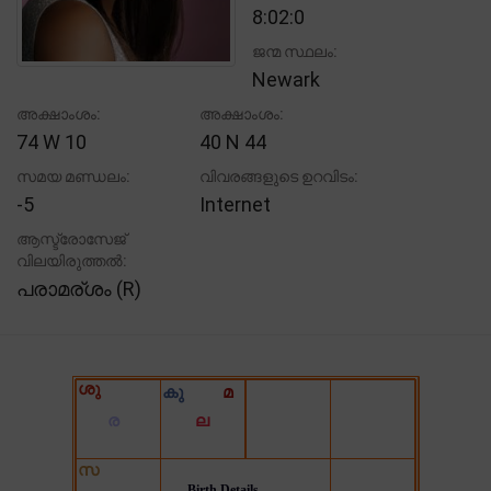
8:02:0
ജന്മ സ്ഥലം:
Newark
അക്ഷാംശം:
അക്ഷാംശം:
74 W 10
40 N 44
സമയ മണ്ഡലം:
വിവരങ്ങളുടെ ഉറവിടം:
-5
Internet
ആസ്ട്രോസേജ്
വിലയിരുത്തൽ:
പരാമര്ശം (R)