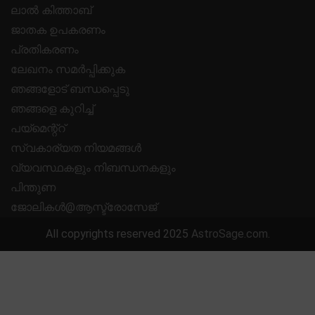
ലാൽ കിത്താബ്
ജാതക ഉപകരണം
പ്രതികരണം
ലേഖനം സമർപ്പിക്കുക
ഞങ്ങളോട് ബന്ധപ്പെടു
ഞങ്ങളെ കുറിച്ച്
പയ്മെന്റ്റ്
സ്വകാര്യത നിയമങ്ങൾ
വ്യവസ്ഥകളും നിബന്ധനകളും
പിന്തുണ
ജോലികൾ@ആസ്ട്രോസേജ്
All copyrights reserved 2025
AstroSage.com
.