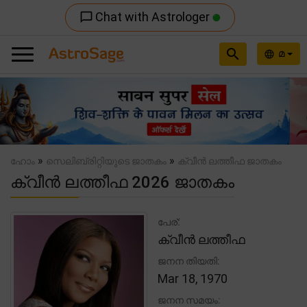
Chat with Astrologer
chat_bubble_outline
search
മ
language
Previous
Nex
»
»
ഹോം
സെലിബ്രിറ്റിയുടെ ജാതകം
ക്വീൻ ലത്തീഫ ജാതകം
ക്വീൻ ലത്തീഫ 2026 ജാതകം
പേര്:
ക്വീൻ ലത്തീഫ
ജനന തിയതി:
Mar 18, 1970
ജനന സമയം: