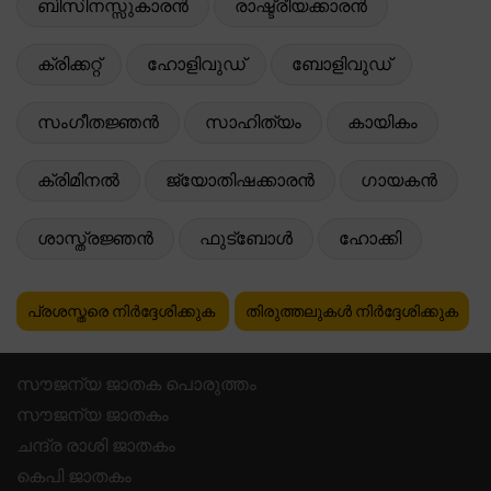
ബിസിനസ്സുകാരൻ
രാഷ്ട്രീയക്കാരൻ
ക്രിക്കറ്റ്
ഹോളിവുഡ്
ബോളിവുഡ്
സംഗീതജ്ഞൻ
സാഹിത്യം
കായികം
ക്രിമിനൽ
ജ്യോതിഷക്കാരൻ
ഗായകൻ
ശാസ്ത്രജ്ഞൻ
ഫുട്ബോൾ
ഹോക്കി
പ്രശസ്തരെ നിർദ്ദേശിക്കുക
തിരുത്തലുകൾ നിർദ്ദേശിക്കുക
സൗജന്യ ജാതക പൊരുത്തം
സൗജന്യ ജാതകം
ചന്ദ്ര രാശി ജാതകം
കെപി ജാതകം