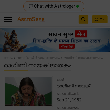
Chat with Astrologer
chat_bubble_outline
search
മ
language
Previous
Nex
»
»
ഹോം
സെലിബ്രിറ്റിയുടെ ജാതകം
രാഗിണി നായക് ജാതകം
രാഗിണി നായക് ജാതകം
പേര്:
രാഗിണി നായക്
ജനന തിയതി:
Sep 21, 1982
ജനന സമയം: