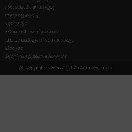
ഞങ്ങളോട് ബന്ധപ്പെടു
ഞങ്ങളെ കുറിച്ച്
പയ്മെന്റ്റ്
സ്വകാര്യത നിയമങ്ങൾ
വ്യവസ്ഥകളും നിബന്ധനകളും
പിന്തുണ
ജോലികൾ@ആസ്ട്രോസേജ്
All copyrights reserved 2025
AstroSage.com
.