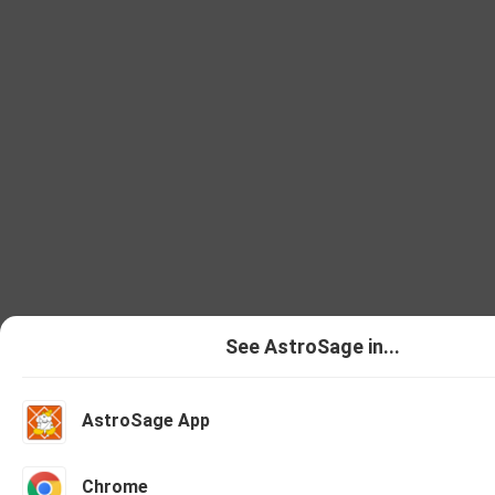
See AstroSage in...
AstroSage App
Talk To Astrologer
Chat With As
Chrome