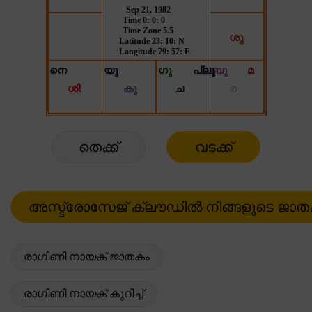
തെക്ക്
വടക്ക്
രാഗിണി നായക് ജാതകം
രാഗിണി നായക് കുറിച്ച്