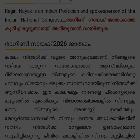
Ragini Nayak is an Indian Politician and spokesperson of the
Indian National Congress....
രാഗിണി നായക് ജാതകത്തെ
കുറിച്ച് കൂടുതലായി അറിയുവാൻ വായിക്കുക
രാഗിണി നായക് 2026 ജാതകം
കാലം നിങ്ങൾക്ക് വളരെ അനുകൂലമാണ്. നിങ്ങളുടെ
വഴിയേ വരുന്ന സന്തോഷങ്ങൾ ആസ്വദിക്കുക.
ദീർഘനാളായുള്ള നിങ്ങളുടെ കഠിനപരിശ്രമത്തിൻറ്റെ
ഫലവും വിജയവും ഒടുക്കം സ്വസ്ഥമായിരുന്ന് നിങ്ങൾക്ക്
ആസ്വദിക്കാം. ഈ കാലഘട്ടം നിങ്ങളെ പ്രശസ്തരുടെ
കൂട്ടത്തിൽ എത്തിക്കും. വിദേശരാജ്യങ്ങളിൽ നിന്നുള്ള
നേട്ടം നിങ്ങളുടെ അന്തസ്സ് ഉയർത്തും.
മേലുദ്യോഗസ്ഥരിൽ നിന്നും ഉന്നത അധികാരികളിൽ
നിന്നും നിങ്ങൾക്ക് നേട്ടങ്ങൾ ഉണ്ടാകുമെന്ന്
സൂചിപ്പിക്കുന്നു. ജീവിത പങ്കാളിയിൽ നിന്നും കുട്ടികളിൽ