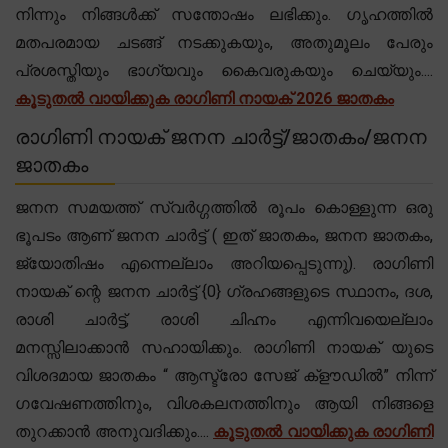
നിന്നും നിങ്ങൾക്ക് സന്തോഷം ലഭിക്കും. ഗൃഹത്തിൽ
മതപരമായ ചടങ്ങ് നടക്കുകയും, അതുമൂലം പേരും
പ്രശസ്തിയും ഭാഗ്യവും കൈവരുകയും ചെയ്യും....
കൂടുതൽ വായിക്കുക രാഗിണി നായക് 2026 ജാതകം
രാഗിണി നായക് ജനന ചാർട്ട്/ജാതകം/ജനന
ജാതകം
ജനന സമയത്ത് സ്വർഗ്ഗത്തിൽ രൂപം കൊള്ളുന്ന ഒരു
ഭൂപടം ആണ് ജനന ചാർട്ട് ( ഇത് ജാതകം, ജനന ജാതകം,
ജ്യോതിഷം എന്നെല്ലാം അറിയപ്പെടുന്നു). രാഗിണി
നായക് ന്റെ ജനന ചാർട്ട് {0} ഗ്രഹങ്ങളുടെ സ്ഥാനം, ദശ,
രാശി ചാർട്ട്, രാശി ചിഹ്നം എന്നിവയെല്ലാം
മനസ്സിലാക്കാൻ സഹായിക്കും. രാഗിണി നായക് യുടെ
വിശദമായ ജാതകം “ ആസ്ട്രോ സേജ് ക്‌ളൗഡിൽ” നിന്ന്
ഗവേഷണത്തിനും, വിശകലനത്തിനും ആയി നിങ്ങളെ
തുറക്കാൻ അനുവദിക്കും....
കൂടുതൽ വായിക്കുക രാഗിണി