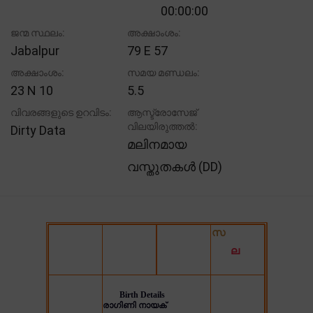
00:00:00
ജന്മ സ്ഥലം:
അക്ഷാംശം:
Jabalpur
79 E 57
അക്ഷാംശം:
സമയ മണ്ഡലം:
23 N 10
5.5
വിവരങ്ങളുടെ ഉറവിടം:
ആസ്ട്രോസേജ്
വിലയിരുത്തൽ:
Dirty Data
മലിനമായ
വസ്തുതകൾ (DD)