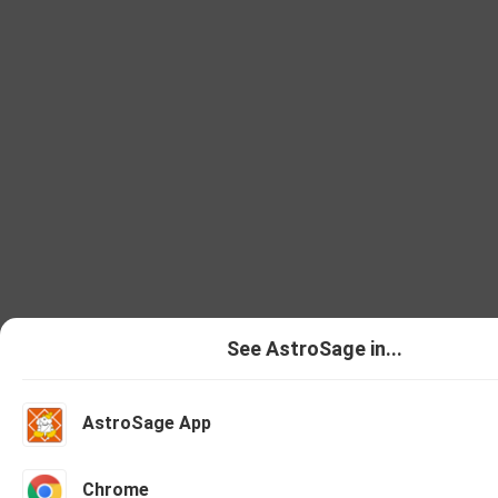
See AstroSage in...
AstroSage App
Talk To Astrologer
Chat With As
Chrome