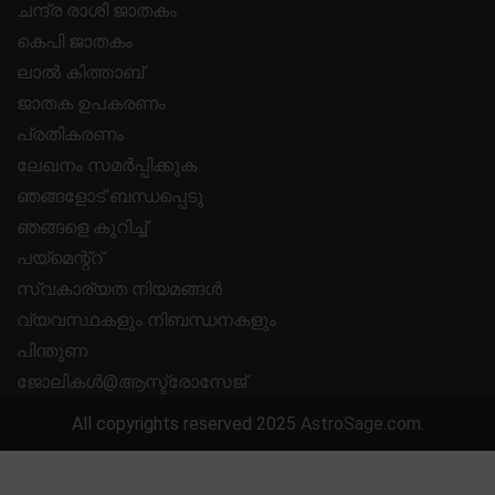
ചന്ദ്ര രാശി ജാതകം
കെപി ജാതകം
ലാൽ കിത്താബ്
ജാതക ഉപകരണം
പ്രതികരണം
ലേഖനം സമർപ്പിക്കുക
ഞങ്ങളോട് ബന്ധപ്പെടു
ഞങ്ങളെ കുറിച്ച്
പയ്മെന്റ്റ്
സ്വകാര്യത നിയമങ്ങൾ
വ്യവസ്ഥകളും നിബന്ധനകളും
പിന്തുണ
ജോലികൾ@ആസ്ട്രോസേജ്
All copyrights reserved 2025
AstroSage.com
.