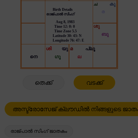
തെക്ക്
വടക്ക്
രാജ്പാൽ സിംഗ് ജാതകം