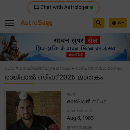
Chat with Astrologer
chat_bubble_outline
search
മ
language
Previous
Nex
»
»
ഹോം
സെലിബ്രിറ്റിയുടെ ജാതകം
രാജ്പാൽ സിംഗ് ജാതകം
രാജ്പാൽ സിംഗ് 2026 ജാതകം
പേര്:
രാജ്പാൽ സിംഗ്
ജനന തിയതി:
Aug 8, 1983
ജനന സമയം: