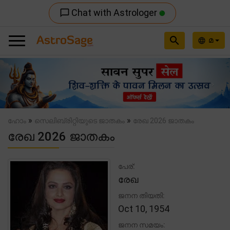
Chat with Astrologer
chat_bubble_outline
search
മ
language
Previous
Nex
»
»
ഹോം
സെലിബ്രിറ്റിയുടെ ജാതകം
രേഖ 2026 ജാതകം
രേഖ 2026 ജാതകം
പേര്:
രേഖ
ജനന തിയതി:
Oct 10, 1954
ജനന സമയം: