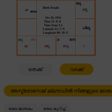
തെക്ക്
വടക്ക്
രേഖ ജാതകം
രേഖ കുറിച്ച്