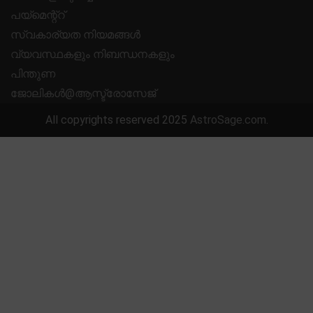
പയ്മെന്റ്റ്
സ്വകാര്യത നിയമങ്ങൾ
വ്യവസ്ഥകളും നിബന്ധനകളും
പിന്തുണ
ജോലികൾ@ആസ്ട്രോസേജ്
All copyrights reserved 2025
AstroSage.com
.