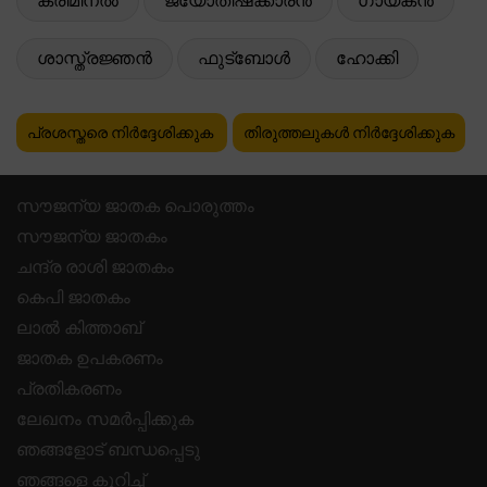
ക്രിമിനൽ
ജ്യോതിഷക്കാരൻ
ഗായകൻ
ശാസ്ത്രജ്ഞൻ
ഫുട്ബോൾ
ഹോക്കി
പ്രശസ്തരെ നിർദ്ദേശിക്കുക
തിരുത്തലുകൾ നിർദ്ദേശിക്കുക
സൗജന്യ ജാതക പൊരുത്തം
സൗജന്യ ജാതകം
ചന്ദ്ര രാശി ജാതകം
കെപി ജാതകം
ലാൽ കിത്താബ്
ജാതക ഉപകരണം
പ്രതികരണം
ലേഖനം സമർപ്പിക്കുക
ഞങ്ങളോട് ബന്ധപ്പെടു
ഞങ്ങളെ കുറിച്ച്