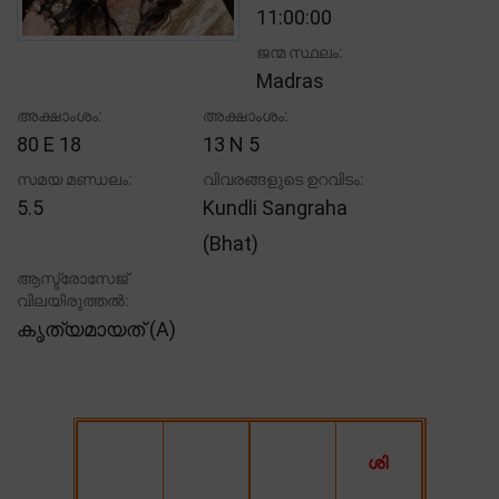
11:00:00
ജന്മ സ്ഥലം:
Madras
അക്ഷാംശം:
അക്ഷാംശം:
80 E 18
13 N 5
സമയ മണ്ഡലം:
വിവരങ്ങളുടെ ഉറവിടം:
5.5
Kundli Sangraha
(Bhat)
ആസ്ട്രോസേജ്
വിലയിരുത്തൽ:
കൃത്യമായത് (A)