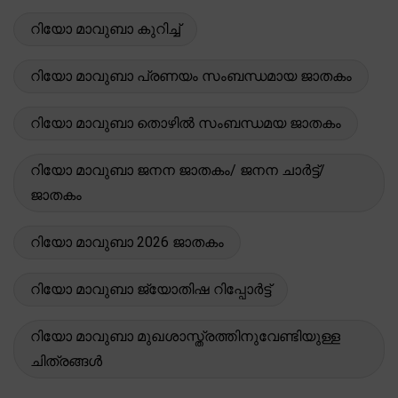
റിയോ മാവുബാ കുറിച്ച്
റിയോ മാവുബാ പ്രണയം സംബന്ധമായ ജാതകം
റിയോ മാവുബാ തൊഴിൽ സംബന്ധമയ ജാതകം
റിയോ മാവുബാ ജനന ജാതകം/ ജനന ചാർട്ട്/
ജാതകം
റിയോ മാവുബാ 2026 ജാതകം
റിയോ മാവുബാ ജ്യോതിഷ റിപ്പോർട്ട്
റിയോ മാവുബാ മുഖശാസ്ത്രത്തിനുവേണ്ടിയുള്ള
ചിത്രങ്ങൾ