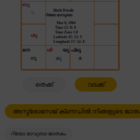
തെക്ക്
വടക്ക്
റിയോ മാവുബാ ജാതകം