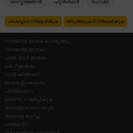
ശാസ്ത്രജ്ഞൻ
ഫുട്ബോൾ
ഹോക്കി
പ്രശസ്തരെ നിർദ്ദേശിക്കുക
തിരുത്തലുകൾ നിർദ്ദേശിക്കുക
സൗജന്യ ജാതക പൊരുത്തം
സൗജന്യ ജാതകം
ചന്ദ്ര രാശി ജാതകം
കെപി ജാതകം
ലാൽ കിത്താബ്
ജാതക ഉപകരണം
പ്രതികരണം
ലേഖനം സമർപ്പിക്കുക
ഞങ്ങളോട് ബന്ധപ്പെടു
ഞങ്ങളെ കുറിച്ച്
പയ്മെന്റ്റ്
സ്വകാര്യത നിയമങ്ങൾ