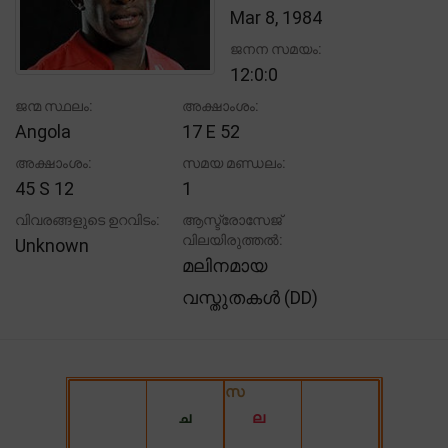
Mar 8, 1984
ജനന സമയം:
12:0:0
ജന്മ സ്ഥലം:
അക്ഷാംശം:
Angola
17 E 52
അക്ഷാംശം:
സമയ മണ്ഡലം:
45 S 12
1
വിവരങ്ങളുടെ ഉറവിടം:
ആസ്ട്രോസേജ്
വിലയിരുത്തൽ:
Unknown
മലിനമായ
വസ്തുതകൾ (DD)