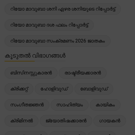
റിയോ മാവുബാ ശനി ഏഴര ശനിയുടെ റിപ്പോർട്ട്
റിയോ മാവുബാ ദശ ഫലം റിപ്പോർട്ട്
റിയോ മാവുബാ സംക്രമണം 2026 ജാതകം
കൂടുതൽ വിഭാഗങ്ങൾ
ബിസിനസ്സുകാരൻ
രാഷ്ട്രീയക്കാരൻ
ക്രിക്കറ്റ്
ഹോളിവുഡ്
ബോളിവുഡ്
സംഗീതജ്ഞൻ
സാഹിത്യം
കായികം
ക്രിമിനൽ
ജ്യോതിഷക്കാരൻ
ഗായകൻ