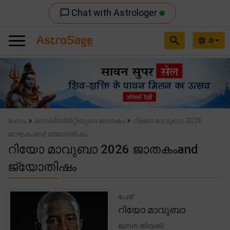
Chat with Astrologer
chat_bubble_outline
search
മ
language
Previous
Nex
»
»
ഹോം
സെലിബ്രിറ്റിയുടെ ജാതകം
റിയോ മാവുബാ 2026
ജാതകംand ജ്യോതിഷം
റിയോ മാവുബാ 2026 ജാതകംand
ജ്യോതിഷം
പേര്:
റിയോ മാവുബാ
ജനന തിയതി: