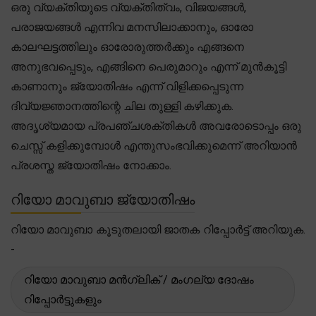
ഒരു വ്യക്തിയുടെ വ്യക്തിത്വം, വിജയങ്ങൾ,
പരാജയങ്ങൾ എന്നിവ മനസിലാക്കാനും, ഓരോ
കാലഘട്ടത്തിലും ഓരോരുത്തർക്കും എങ്ങനെ
അനുഭവപ്പെടും, എങ്ങിനെ പെരുമാറും എന്ന് മുൻകൂട്ടി
കാണാനും ജ്യോതിഷം എന്ന് വിളിക്കപ്പെടുന്ന
ദിവ്യജ്ഞാനത്തിന്റെ ചില തുള്ളി കഴിക്കുക.
അദൃശ്യമായ പ്രപഞ്ചശക്തികൾ അവരോടൊപ്പം ഒരു
ചെസ്സ് കളിക്കുമ്പോൾ എന്തുസംഭവിക്കുമെന്ന് അറിയാൻ
പ്രശസ്ത ജ്യോതിഷം നോക്കാം.
റിയോ മാവുബാ ജ്യോതിഷം
റിയോ മാവുബാ കൂടുതലായി ജാതക റിപ്പോർട്ട് അറിയുക.
-
റിയോ മാവുബാ മൻഗ്ലിക് / മംഗല്യ ദോഷം
റിപ്പോർട്ടുകളും