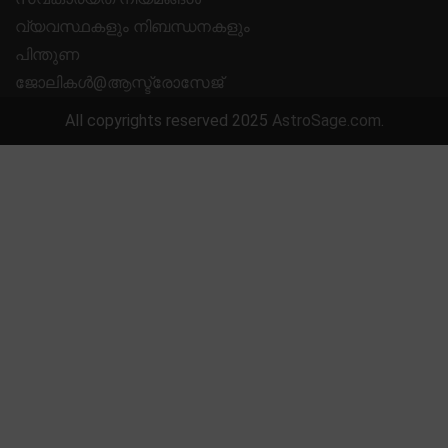
വ്യവസ്ഥകളും നിബന്ധനകളും
പിന്തുണ
ജോലികൾ@ആസ്ട്രോസേജ്
All copyrights reserved 2025
AstroSage.com
.