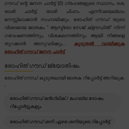
ഗൗഡ് ന്റെ ജനന ചാർട്ട് {0} ഗ്രഹങ്ങളുടെ സ്ഥാനം, ദശ,
രാശി ചാർട്ട്, രാശി ചിഹ്നം എന്നിവയെല്ലാം
മനസ്സിലാക്കാൻ സഹായിക്കും. രോഹിത് ഗൗഡ് യുടെ
വിശദമായ ജാതകം “ ആസ്ട്രോ സേജ് ക്‌ളൗഡിൽ” നിന്ന്
ഗവേഷണത്തിനും, വിശകലനത്തിനും ആയി നിങ്ങളെ
തുറക്കാൻ അനുവദിക്കും....
കൂടുതൽ വായിക്കുക
രോഹിത് ഗൗഡ് ജനന ചാർട്ട്
രോഹിത് ഗൗഡ് ജ്യോതിഷം
രോഹിത് ഗൗഡ് കൂടുതലായി ജാതക റിപ്പോർട്ട് അറിയുക.
-
രോഹിത് ഗൗഡ് മൻഗ്ലിക് / മംഗല്യ ദോഷം
റിപ്പോർട്ടുകളും
രോഹിത് ഗൗഡ് ശനി ഏഴര ശനിയുടെ റിപ്പോർട്ട്