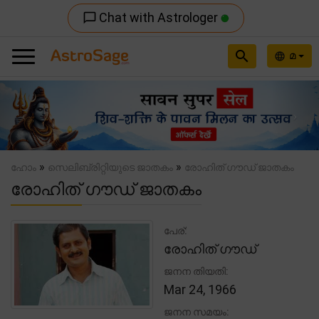
Chat with Astrologer
chat_bubble_outline
search
മ
language
Previous
Nex
»
»
ഹോം
സെലിബ്രിറ്റിയുടെ ജാതകം
രോഹിത് ഗൗഡ് ജാതകം
രോഹിത് ഗൗഡ് ജാതകം
പേര്:
രോഹിത് ഗൗഡ്
ജനന തിയതി:
Mar 24, 1966
ജനന സമയം: