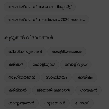
രോഹിത് ഗൗഡ് ദശ ഫലം റിപ്പോർട്ട്
രോഹിത് ഗൗഡ് സംക്രമണം 2026 ജാതകം
കൂടുതൽ വിഭാഗങ്ങൾ
ബിസിനസ്സുകാരൻ
രാഷ്ട്രീയക്കാരൻ
ക്രിക്കറ്റ്
ഹോളിവുഡ്
ബോളിവുഡ്
സംഗീതജ്ഞൻ
സാഹിത്യം
കായികം
ക്രിമിനൽ
ജ്യോതിഷക്കാരൻ
ഗായകൻ
ശാസ്ത്രജ്ഞൻ
ഫുട്ബോൾ
ഹോക്കി