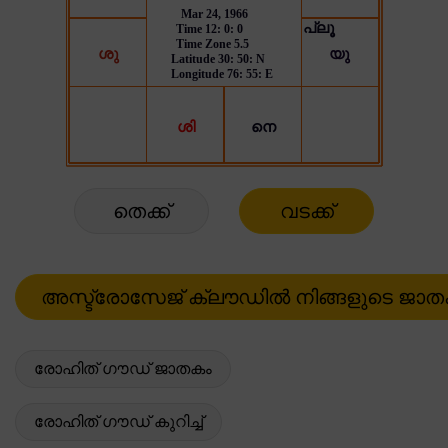
തെക്ക്
വടക്ക്
രോഹിത് ഗൗഡ് ജാതകം
രോഹിത് ഗൗഡ് കുറിച്ച്