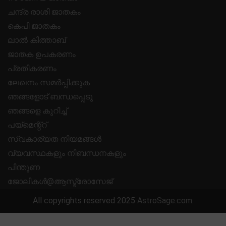
ചന്ദ്ര രാശി ജാതകം
കെപി ജാതകം
ലാൽ കിത്താബ്
ജാതക ഉപകരണം
പ്രതികരണം
ലേഖനം സമർപ്പിക്കുക
ഞങ്ങളോട് ബന്ധപ്പെടു
ഞങ്ങളെ കുറിച്ച്
പയ്മെന്റ്റ്
സ്വകാര്യത നിയമങ്ങൾ
വ്യവസ്ഥകളും നിബന്ധനകളും
പിന്തുണ
ജോലികൾ@ആസ്ട്രോസേജ്
All copyrights reserved 2025
AstroSage.com
.