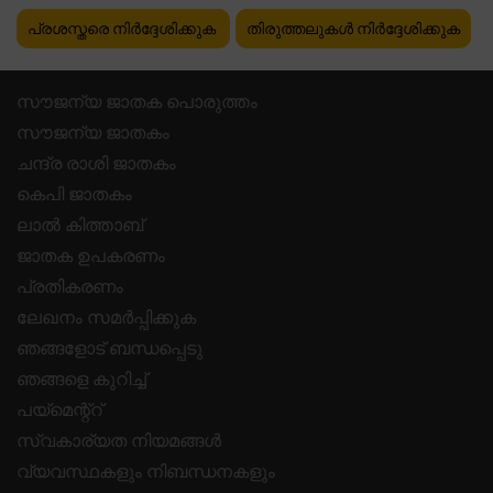
പ്രശസ്തരെ നിർദ്ദേശിക്കുക
തിരുത്തലുകൾ നിർദ്ദേശിക്കുക
സൗജന്യ ജാതക പൊരുത്തം
സൗജന്യ ജാതകം
ചന്ദ്ര രാശി ജാതകം
കെപി ജാതകം
ലാൽ കിത്താബ്
ജാതക ഉപകരണം
പ്രതികരണം
ലേഖനം സമർപ്പിക്കുക
ഞങ്ങളോട് ബന്ധപ്പെടു
ഞങ്ങളെ കുറിച്ച്
പയ്മെന്റ്റ്
സ്വകാര്യത നിയമങ്ങൾ
വ്യവസ്ഥകളും നിബന്ധനകളും