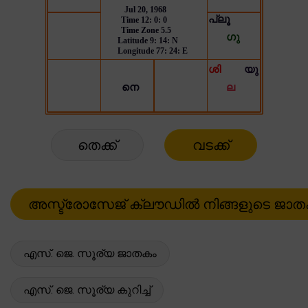
തെക്ക്
വടക്ക്
എസ്. ജെ. സൂര്യ ജാതകം
എസ്. ജെ. സൂര്യ കുറിച്ച്