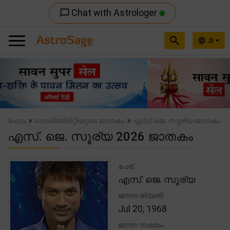
Chat with Astrologer
chat_bubble_outline
search
മ
language
Previous
Nex
»
»
ഹോം
സെലിബ്രിറ്റിയുടെ ജാതകം
എസ്. ജെ. സൂര്യ ജാതകം
എസ്. ജെ. സൂര്യ 2026 ജാതകം
പേര്:
എസ്. ജെ. സൂര്യ
ജനന തിയതി:
Jul 20, 1968
ജനന സമയം: