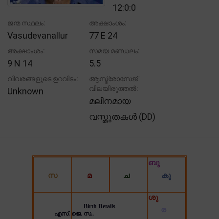
12:0:0
ജന്മ സ്ഥലം:
അക്ഷാംശം:
Vasudevanallur
77 E 24
അക്ഷാംശം:
സമയ മണ്ഡലം:
9 N 14
5.5
വിവരങ്ങളുടെ ഉറവിടം:
ആസ്ട്രോസേജ്
വിലയിരുത്തൽ:
Unknown
മലിനമായ
വസ്തുതകൾ (DD)