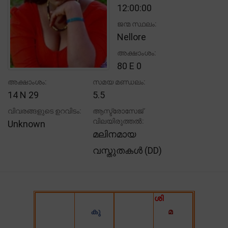
12:00:00
ജന്മ സ്ഥലം:
Nellore
അക്ഷാംശം:
80 E 0
അക്ഷാംശം:
സമയ മണ്ഡലം:
14 N 29
5.5
വിവരങ്ങളുടെ ഉറവിടം:
ആസ്ട്രോസേജ്
വിലയിരുത്തൽ:
Unknown
മലിനമായ
വസ്തുതകൾ (DD)