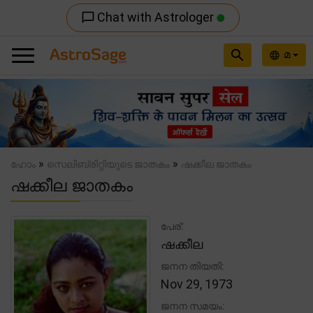
Chat with Astrologer
chat_bubble_outline
search
മ
language
Previous
Nex
»
»
ഹോം
സെലിബ്രിറ്റിയുടെ ജാതകം
ഷക്കീല ജാതകം
ഷക്കീല ജാതകം
പേര്:
ഷക്കീല
ജനന തിയതി:
Nov 29, 1973
ജനന സമയം: