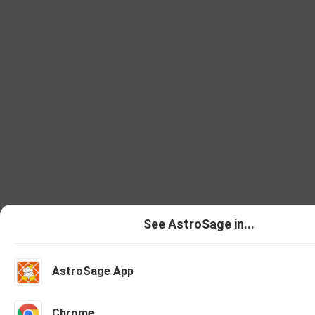
See AstroSage in...
AstroSage App
Talk To Astrologer
Chat With As
Chrome