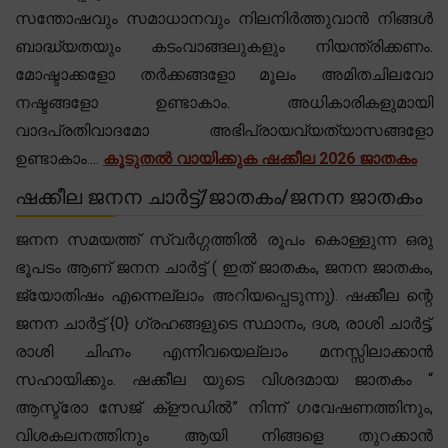
സന്തോഷവും സമാധാനവും നിലനിർത്തുവാൻ നിങ്ങൾ
ബാദ്ധ്യതയും കടംവാങ്ങലുകളും നിയന്ത്രിക്കണം.
മോഷ്ടാക്കളോ തർക്കങ്ങളോ മൂലം അമിതചിലവോ
നഷ്ടങ്ങളോ ഉണ്ടാകാം. അധികാരികളുമായി
വാദപ്രതിവാദമോ അഭിപ്രായവ്യത്യാസങ്ങളോ
ഉണ്ടാകാം....
കൂടുതൽ വായിക്കുക ഷക്കീല 2026 ജാതകം
ഷക്കീല ജനന ചാർട്ട്/ജാതകം/ജനന ജാതകം
ജനന സമയത്ത് സ്വർഗ്ഗത്തിൽ രൂപം കൊള്ളുന്ന ഒരു
ഭൂപടം ആണ് ജനന ചാർട്ട് ( ഇത് ജാതകം, ജനന ജാതകം,
ജ്യോതിഷം എന്നെല്ലാം അറിയപ്പെടുന്നു). ഷക്കീല ന്റെ
ജനന ചാർട്ട് {0} ഗ്രഹങ്ങളുടെ സ്ഥാനം, ദശ, രാശി ചാർട്ട്,
രാശി ചിഹ്നം എന്നിവയെല്ലാം മനസ്സിലാക്കാൻ
സഹായിക്കും. ഷക്കീല യുടെ വിശദമായ ജാതകം “
ആസ്ട്രോ സേജ് ക്‌ളൗഡിൽ” നിന്ന് ഗവേഷണത്തിനും,
വിശകലനത്തിനും ആയി നിങ്ങളെ തുറക്കാൻ