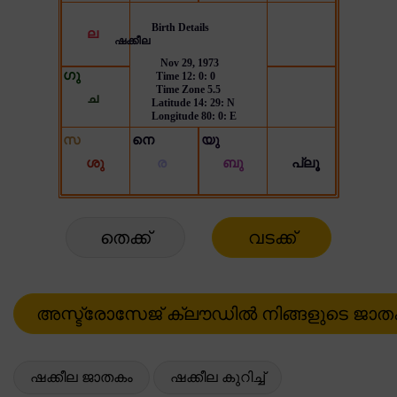
തെക്ക്
വടക്ക്
ഷക്കീല ജാതകം
ഷക്കീല കുറിച്ച്