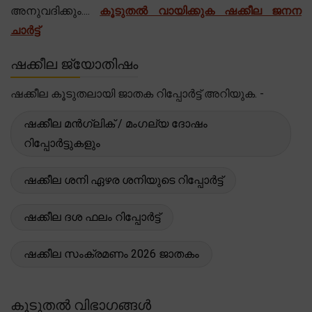
അനുവദിക്കും....
കൂടുതൽ വായിക്കുക ഷക്കീല ജനന
ചാർട്ട്
ഷക്കീല ജ്യോതിഷം
ഷക്കീല കൂടുതലായി ജാതക റിപ്പോർട്ട് അറിയുക. -
ഷക്കീല മൻഗ്ലിക് / മംഗല്യ ദോഷം
റിപ്പോർട്ടുകളും
ഷക്കീല ശനി ഏഴര ശനിയുടെ റിപ്പോർട്ട്
ഷക്കീല ദശ ഫലം റിപ്പോർട്ട്
ഷക്കീല സംക്രമണം 2026 ജാതകം
കൂടുതൽ വിഭാഗങ്ങൾ