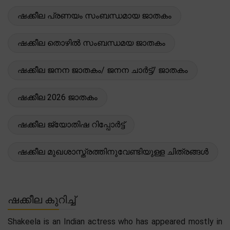
ഷക്കീല പ്രണയം സംബന്ധമായ ജാതകം
ഷക്കീല തൊഴിൽ സംബന്ധമയ ജാതകം
ഷക്കീല ജനന ജാതകം/ ജനന ചാർട്ട്/ ജാതകം
ഷക്കീല 2026 ജാതകം
ഷക്കീല ജ്യോതിഷ റിപ്പോർട്ട്
ഷക്കീല മുഖശാസ്ത്രത്തിനുവേണ്ടിയുള്ള ചിത്രങ്ങൾ
ഷക്കീല കുറിച്ച്
Shakeela is an Indian actress who has appeared mostly in