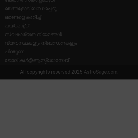
ഞങ്ങളോട് ബന്ധപ്പെടു
ഞങ്ങളെ കുറിച്ച്
പയ്മെന്റ്റ്
സ്വകാര്യത നിയമങ്ങൾ
വ്യവസ്ഥകളും നിബന്ധനകളും
പിന്തുണ
ജോലികൾ@ആസ്ട്രോസേജ്
All copyrights reserved 2025
AstroSage.com
.