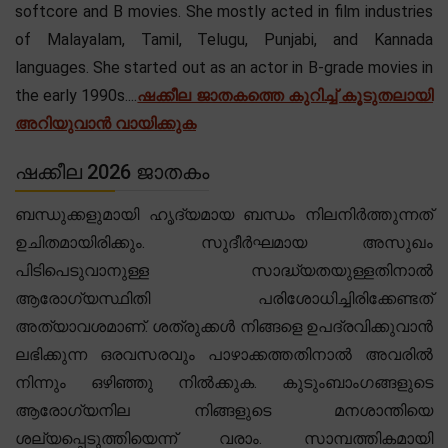
softcore and B movies. She mostly acted in film industries
of Malayalam, Tamil, Telugu, Punjabi, and Kannada
languages. She started out as an actor in B-grade movies in
the early 1990s....
ഷക്കീല ജാതകത്തെ കുറിച്ച് കൂടുതലായി
അറിയുവാൻ വായിക്കുക
ഷക്കീല 2026 ജാതകം
ബന്ധുക്കളുമായി ഹൃദ്യമായ ബന്ധം നിലനിർത്തുന്നത്
ഉചിതമായിരിക്കും. സുദീർഘമായ അസുഖം
പിടിപെടുവാനുള്ള സാദ്ധ്യതയുള്ളതിനാൽ
ആരോഗ്യസ്ഥിതി പരിശോധിച്ചിരിക്കേണ്ടത്
അത്യാവശമാണ്. ശത്രുക്കൾ നിങ്ങളെ ഉപദ്രവിക്കുവാൻ
ലഭിക്കുന്ന ഒരവസരവും പാഴാക്കത്തതിനാൽ അവരിൽ
നിന്നും ഒഴിഞ്ഞു നിൽക്കുക. കുടുംബാംഗങ്ങളുടെ
ആരോഗ്യനില നിങ്ങളുടെ മനശാന്തിയെ
ശല്യപ്പെടുത്തിയെന്ന് വരാം. സാമ്പത്തികമായി