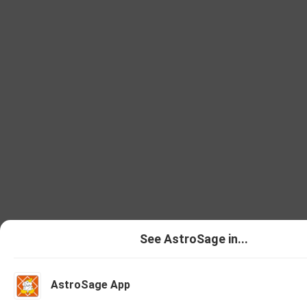
See AstroSage in...
AstroSage App