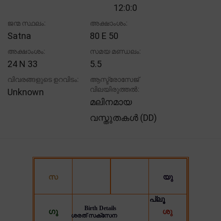
12:0:0
ജന്മ സ്ഥലം:
അക്ഷാംശം:
Satna
80 E 50
അക്ഷാംശം:
സമയ മണ്ഡലം:
24 N 33
5.5
വിവരങ്ങളുടെ ഉറവിടം:
ആസ്ട്രോസേജ്
വിലയിരുത്തൽ:
Unknown
മലിനമായ
വസ്തുതകൾ (DD)