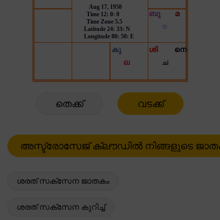
തെക്ക്
വടക്ക്
ശരത് സക്സേന ജാതകം
ശരത് സക്സേന കുറിച്ച്