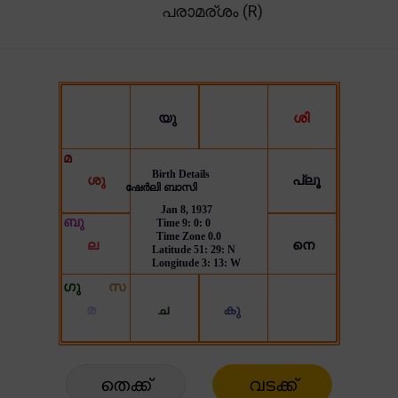
പരാമര്ശം (R)
തെക്ക്
വടക്ക്