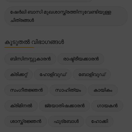
ഷേർലി ബാസി മുഖശാസ്ത്രത്തിനുവേണ്ടിയുള്ള
ചിത്രങ്ങൾ
കൂടുതൽ വിഭാഗങ്ങൾ
ബിസിനസ്സുകാരൻ
രാഷ്ട്രീയക്കാരൻ
ക്രിക്കറ്റ്
ഹോളിവുഡ്
ബോളിവുഡ്
സംഗീതജ്ഞൻ
സാഹിത്യം
കായികം
ക്രിമിനൽ
ജ്യോതിഷക്കാരൻ
ഗായകൻ
ശാസ്ത്രജ്ഞൻ
ഫുട്ബോൾ
ഹോക്കി