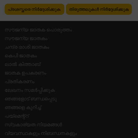
പ്രശസ്തരെ നിർദ്ദേശിക്കുക
തിരുത്തലുകൾ നിർദ്ദേശിക്കുക
സൗജന്യ ജാതക പൊരുത്തം
സൗജന്യ ജാതകം
ചന്ദ്ര രാശി ജാതകം
കെപി ജാതകം
ലാൽ കിത്താബ്
ജാതക ഉപകരണം
പ്രതികരണം
ലേഖനം സമർപ്പിക്കുക
ഞങ്ങളോട് ബന്ധപ്പെടു
ഞങ്ങളെ കുറിച്ച്
പയ്മെന്റ്റ്
സ്വകാര്യത നിയമങ്ങൾ
വ്യവസ്ഥകളും നിബന്ധനകളും