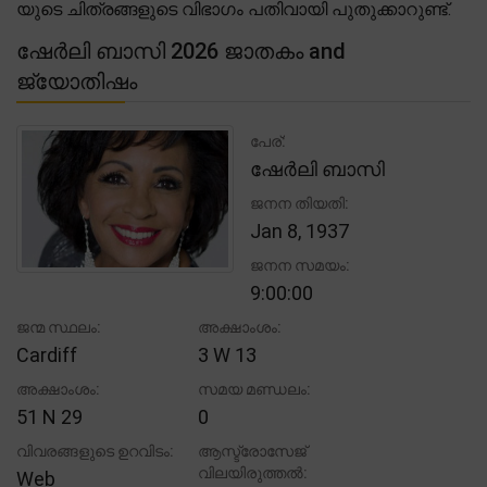
യുടെ ചിത്രങ്ങളുടെ വിഭാഗം പതിവായി പുതുക്കാറുണ്ട്.
ഷേർലി ബാസി 2026 ജാതകം and
ജ്യോതിഷം
പേര്:
ഷേർലി ബാസി
ജനന തിയതി:
Jan 8, 1937
ജനന സമയം:
9:00:00
ജന്മ സ്ഥലം:
അക്ഷാംശം:
Cardiff
3 W 13
അക്ഷാംശം:
സമയ മണ്ഡലം:
51 N 29
0
വിവരങ്ങളുടെ ഉറവിടം:
ആസ്ട്രോസേജ്
വിലയിരുത്തൽ:
Web