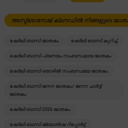
ഷേർലി ബാസി ജാതകം
ഷേർലി ബാസി കുറിച്ച്
ഷേർലി ബാസി പ്രണയം സംബന്ധമായ ജാതകം
ഷേർലി ബാസി തൊഴിൽ സംബന്ധമയ ജാതകം
ഷേർലി ബാസി ജനന ജാതകം/ ജനന ചാർട്ട്/
ജാതകം
ഷേർലി ബാസി 2026 ജാതകം
ഷേർലി ബാസി ജ്യോതിഷ റിപ്പോർട്ട്