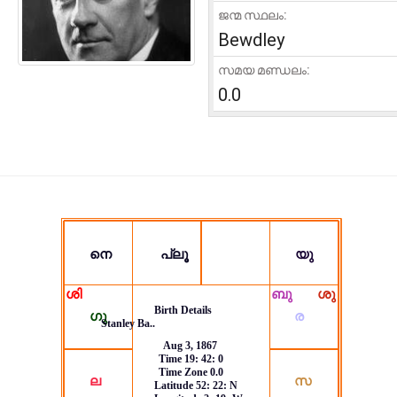
ജന്മ സ്ഥലം:
Bewdley
സമയ മണ്ഡലം:
0.0