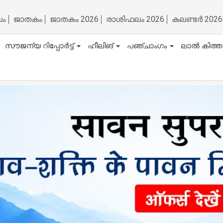
ലം
ജാതകം
ജാതകം 2026
രാശിഫലം 2026
കലണ്ടർ 2026
സൗജന്യ റിപ്പോർട്ട്
ഹീലിങ്
പഞ്ചാംഗം
ലാൽ കിത്ത