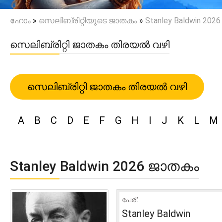
ഹോം
»
സെലിബ്രിറ്റിയുടെ ജാതകം
»
Stanley Baldwin 20
സെലിബ്രിറ്റി ജാതകം തിരയൽ വഴി
സെലിബ്രിറ്റി ജാതകം തിരയൽ വഴി
A
B
C
D
E
F
G
H
I
J
K
L
M
Stanley Baldwin 2026 ജാതകം
പേര്:
Stanley Baldwin