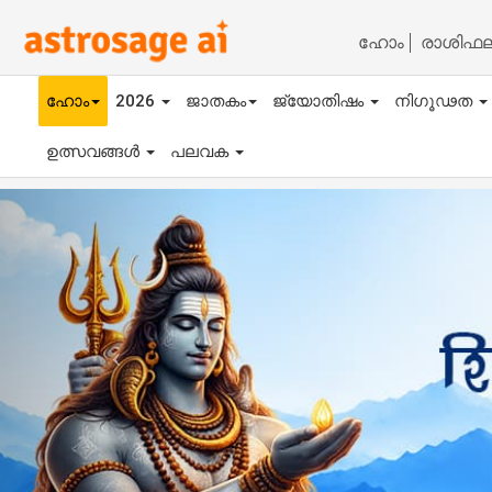
ഹോം
രാശിഫ
ഹോം
2026
ജാതകം
ജ്യോതിഷം
നിഗൂഢത
ഉത്സവങ്ങൾ
പലവക
Previous