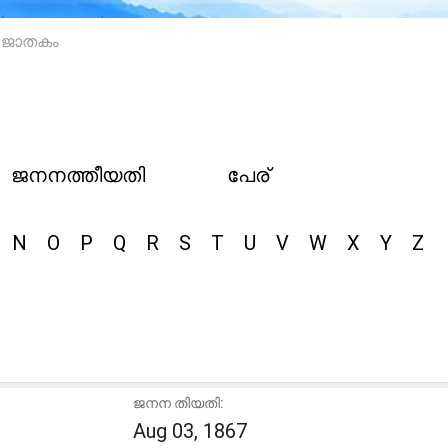
26 ജാതകം
ജനനത്തീയതി
പേര്
N
O
P
Q
R
S
T
U
V
W
X
Y
Z
ജനന തിയതി:
Aug 03, 1867