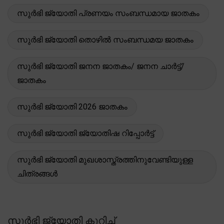
സുർഭി ജ്യോതി പ്രണയം സംബന്ധമായ ജാതകം
സുർഭി ജ്യോതി തൊഴിൽ സംബന്ധമയ ജാതകം
സുർഭി ജ്യോതി ജനന ജാതകം/ ജനന ചാർട്ട്/
ജാതകം
സുർഭി ജ്യോതി 2026 ജാതകം
സുർഭി ജ്യോതി ജ്യോതിഷ റിപ്പോർട്ട്
സുർഭി ജ്യോതി മുഖശാസ്ത്രത്തിനുവേണ്ടിയുള്ള
ചിത്രങ്ങൾ
സുർഭി ജ്യോതി കുറിച്ച്