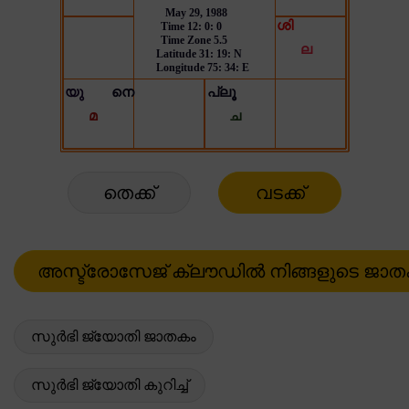
തെക്ക്
വടക്ക്
സുർഭി ജ്യോതി ജാതകം
സുർഭി ജ്യോതി കുറിച്ച്