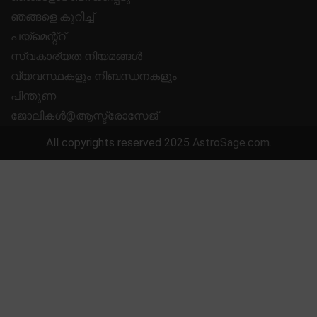
ഞങ്ങളെ കുറിച്ച്
പയ്മെന്റ്റ്
സ്വകാര്യത നിയമങ്ങൾ
വ്യവസ്ഥകളും നിബന്ധനകളും
പിന്തുണ
ജോലികൾ@ആസ്ട്രോസേജ്
All copyrights reserved 2025
AstroSage.com
.