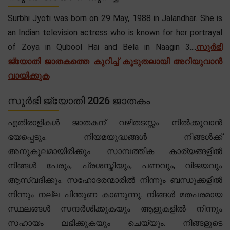
Surbhi Jyoti was born on 29 May, 1988 in Jalandhar. She is
an Indian television actress who is known for her portrayal
of Zoya in Qubool Hai and Bela in Naagin 3....
സുർഭി
ജ്യോതി ജാതകത്തെ കുറിച്ച് കൂടുതലായി അറിയുവാൻ
വായിക്കുക
സുർഭി ജ്യോതി 2026 ജാതകം
എതിരാളികൾ ജാതകന് വഴിതടസ്സം നിൽക്കുവാൻ
ഭയപ്പെടും. നിയമയുദ്ധങ്ങൾ നിങ്ങൾക്ക്
അനുകൂലമായിരിക്കും. സാമ്പത്തിക കാര്യങ്ങളിൽ
നിങ്ങൾ പേരും, പ്രശസ്തിയും, പണവും, വിജയവും
ആസ്വദിക്കും. സഹോദരന്മാരിൽ നിന്നും ബന്ധുക്കളിൽ
നിന്നും നല്ല പിന്തുണ കാണുന്നു. നിങ്ങൾ മതപരമായ
സ്ഥലങ്ങൾ സന്ദർശിക്കുകയും ആളുകളിൽ നിന്നും
സഹായം ലഭിക്കുകയും ചെയ്യും. നിങ്ങളുടെ