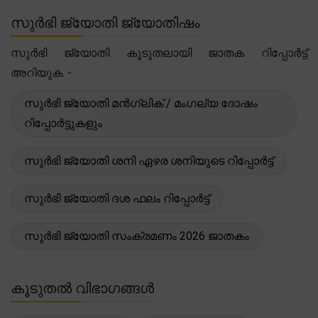
സുർഭി ജ്യോതി ജ്യോതിഷം
സുർഭി ജ്യോതി കൂടുതലായി ജാതക റിപ്പോർട്ട്
അറിയുക. -
സുർഭി ജ്യോതി മൻഗ്ലിക് / മംഗല്യ ദോഷം
റിപ്പോർട്ടുകളും
സുർഭി ജ്യോതി ശനി ഏഴര ശനിയുടെ റിപ്പോർട്ട്
സുർഭി ജ്യോതി ദശ ഫലം റിപ്പോർട്ട്
സുർഭി ജ്യോതി സംക്രമണം 2026 ജാതകം
കൂടുതൽ വിഭാഗങ്ങൾ