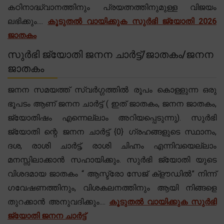
കഠിനാദ്ധ്വാനത്തിനും പ്രയത്നത്തിനുമുള്ള വിജയം
ലഭിക്കും....
കൂടുതൽ വായിക്കുക സുർഭി ജ്യോതി 2026
ജാതകം
സുർഭി ജ്യോതി ജനന ചാർട്ട്/ജാതകം/ജനന
ജാതകം
ജനന സമയത്ത് സ്വർഗ്ഗത്തിൽ രൂപം കൊള്ളുന്ന ഒരു
ഭൂപടം ആണ് ജനന ചാർട്ട് ( ഇത് ജാതകം, ജനന ജാതകം,
ജ്യോതിഷം എന്നെല്ലാം അറിയപ്പെടുന്നു). സുർഭി
ജ്യോതി ന്റെ ജനന ചാർട്ട് {0} ഗ്രഹങ്ങളുടെ സ്ഥാനം,
ദശ, രാശി ചാർട്ട്, രാശി ചിഹ്നം എന്നിവയെല്ലാം
മനസ്സിലാക്കാൻ സഹായിക്കും. സുർഭി ജ്യോതി യുടെ
വിശദമായ ജാതകം “ ആസ്ട്രോ സേജ് ക്‌ളൗഡിൽ” നിന്ന്
ഗവേഷണത്തിനും, വിശകലനത്തിനും ആയി നിങ്ങളെ
തുറക്കാൻ അനുവദിക്കും....
കൂടുതൽ വായിക്കുക സുർഭി
ജ്യോതി ജനന ചാർട്ട്