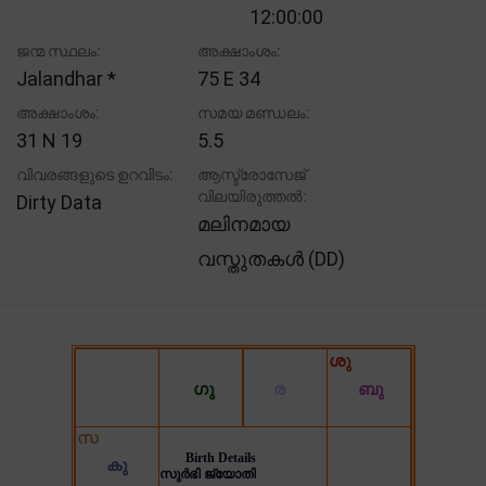
12:00:00
ജന്മ സ്ഥലം:
അക്ഷാംശം:
Jalandhar *
75 E 34
അക്ഷാംശം:
സമയ മണ്ഡലം:
31 N 19
5.5
വിവരങ്ങളുടെ ഉറവിടം:
ആസ്ട്രോസേജ്
വിലയിരുത്തൽ:
Dirty Data
മലിനമായ
വസ്തുതകൾ (DD)