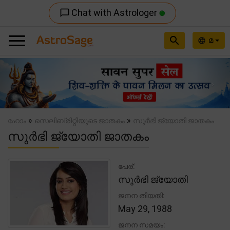
Chat with Astrologer
chat_bubble_outline
search
മ
language
Previous
Nex
»
»
ഹോം
സെലിബ്രിറ്റിയുടെ ജാതകം
സുർഭി ജ്യോതി ജാതകം
സുർഭി ജ്യോതി ജാതകം
പേര്:
സുർഭി ജ്യോതി
ജനന തിയതി:
May 29, 1988
ജനന സമയം: