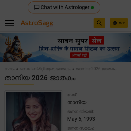
Chat with Astrologer
chat_bubble_outline
search
മ
language
Previous
Nex
»
»
ഹോം
സെലിബ്രിറ്റിയുടെ ജാതകം
താനിയ 2026 ജാതകം
താനിയ 2026 ജാതകം
പേര്:
താനിയ
ജനന തിയതി:
May 6, 1993
ജനന സമയം: