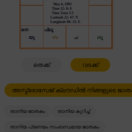
തെക്ക്
വടക്ക്
താനിയ ജാതകം
താനിയ കുറിച്ച്
താനിയ പ്രണയം സംബന്ധമായ ജാതകം