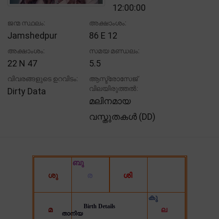
12:00:00
ജന്മ സ്ഥലം:
അക്ഷാംശം:
Jamshedpur
86 E 12
അക്ഷാംശം:
സമയ മണ്ഡലം:
22 N 47
5.5
വിവരങ്ങളുടെ ഉറവിടം:
ആസ്ട്രോസേജ്
വിലയിരുത്തൽ:
Dirty Data
മലിനമായ
വസ്തുതകൾ (DD)