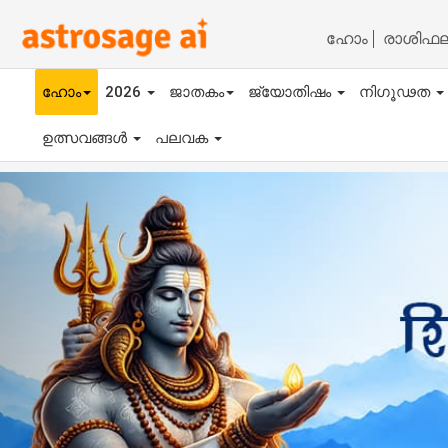
ഹോം
രാശിഫ
ഹോം
2026
ജാതകം
ജ്യോതിഷം
നിഗൂഢത
ഉത്സവങ്ങൾ
പലവക
Previous