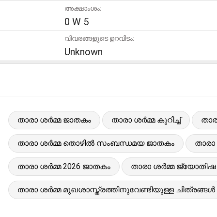
അക്ഷാംശം:
0 W 5
വിവരങ്ങളുടെ ഉറവിടം:
Unknown
താരാ ശർമ്മ ജാതകം
താരാ ശർമ്മ കുറിച്ച്
താര
താരാ ശർമ്മ തൊഴിൽ സംബന്ധമയ ജാതകം
താരാ 
താരാ ശർമ്മ 2026 ജാതകം
താരാ ശർമ്മ ജ്യോതിഷ റി
താരാ ശർമ്മ മുഖശാസ്ത്രത്തിനുവേണ്ടിയുള്ള ചിത്രങ്ങൾ