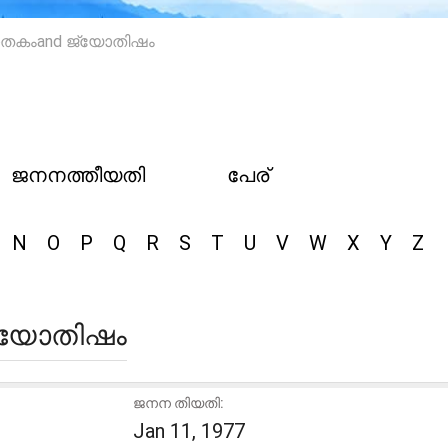
ജാതകംand ജ്യോതിഷം
ജനനത്തീയതി
പേര്
N
O
P
Q
R
S
T
U
V
W
X
Y
Z
ജ്യോതിഷം
ജനന തിയതി:
Jan 11, 1977