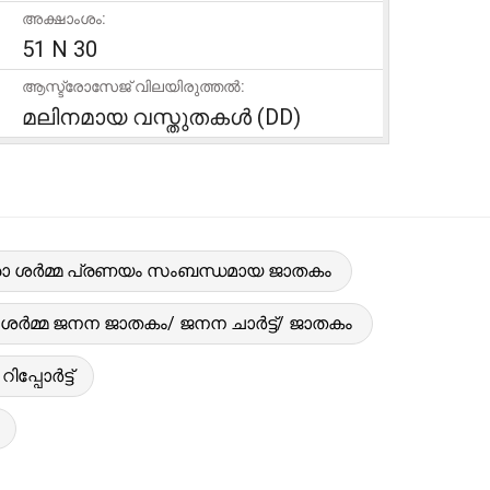
അക്ഷാംശം:
51 N 30
ആസ്ട്രോസേജ് വിലയിരുത്തൽ:
മലിനമായ വസ്തുതകൾ (DD)
ാ ശർമ്മ പ്രണയം സംബന്ധമായ ജാതകം
ശർമ്മ ജനന ജാതകം/ ജനന ചാർട്ട്/ ജാതകം
പ്പോർട്ട്