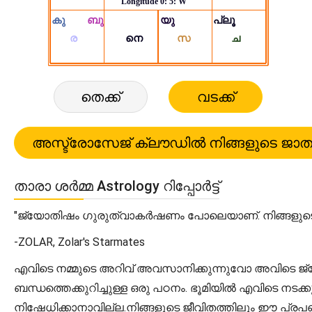
തെക്ക്
വടക്ക്
താരാ ശർമ്മ Astrology റിപ്പോർട്ട്
"ജ്യോതിഷം ഗുരുത്വാകർഷണം പോലെയാണ്. നിങ്ങളുടെ ജ
-ZOLAR, Zolar's Starmates
എവിടെ നമ്മുടെ അറിവ് അവസാനിക്കുന്നുവോ അവിടെ ജ്യോതി
ബന്ധത്തെക്കുറിച്ചുള്ള ഒരു പഠനം. ഭൂമിയിൽ എവിടെ നടക
നിഷേധിക്കാനാവില്ല.നിങ്ങളുടെ ജീവിതത്തിലും ഈ പ്രപഞ്ച