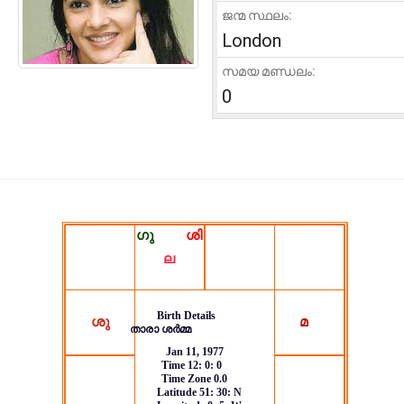
ജന്മ സ്ഥലം:
London
സമയ മണ്ഡലം:
0