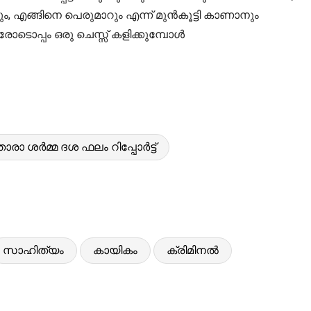
 എങ്ങിനെ പെരുമാറും എന്ന് മുൻകൂട്ടി കാണാനും
ോടൊപ്പം ഒരു ചെസ്സ് കളിക്കുമ്പോൾ
താരാ ശർമ്മ ദശ ഫലം റിപ്പോർട്ട്
സാഹിത്യം
കായികം
ക്രിമിനൽ