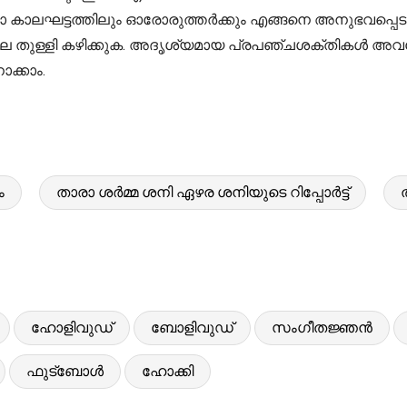
ാലഘട്ടത്തിലും ഓരോരുത്തർക്കും എങ്ങനെ അനുഭവപ്പെടും,
െ ചില തുള്ളി കഴിക്കുക. അദൃശ്യമായ പ്രപഞ്ചശക്തികൾ അവര
ക്കാം.
ം
താരാ ശർമ്മ ശനി ഏഴര ശനിയുടെ റിപ്പോർട്ട്
ഹോളിവുഡ്
ബോളിവുഡ്
സംഗീതജ്ഞൻ
ഫുട്ബോൾ
ഹോക്കി