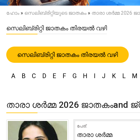
ഹോം
»
സെലിബ്രിറ്റിയുടെ ജാതകം
»
താരാ ശർമ്മ 2026 
സെലിബ്രിറ്റി ജാതകം തിരയൽ വഴി
സെലിബ്രിറ്റി ജാതകം തിരയൽ വഴി
A
B
C
D
E
F
G
H
I
J
K
L
M
താരാ ശർമ്മ 2026 ജാതകംand 
പേര്:
താരാ ശർമ്മ