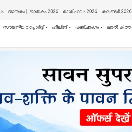
ലം
ജാതകം
ജാതകം 2026
രാശിഫലം 2026
കലണ്ടർ 2026
സൗജന്യ റിപ്പോർട്ട്
ഹീലിങ്
പഞ്ചാംഗം
ലാൽ കിത്ത