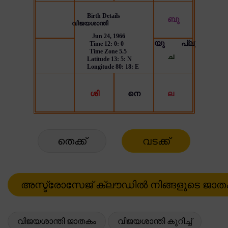
തെക്ക്
വടക്ക്
വിജയശാന്തി ജാതകം
വിജയശാന്തി കുറിച്ച്