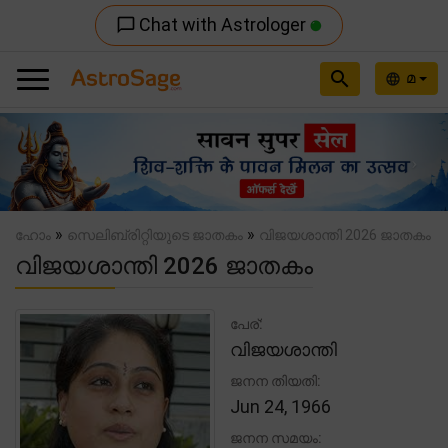
Chat with Astrologer
chat_bubble_outline
search
മ
language
Previous
Nex
»
»
ഹോം
സെലിബ്രിറ്റിയുടെ ജാതകം
വിജയശാന്തി 2026 ജാതകം
വിജയശാന്തി 2026 ജാതകം
പേര്:
വിജയശാന്തി
ജനന തിയതി:
Jun 24, 1966
ജനന സമയം: