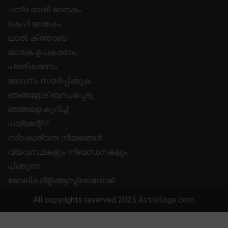
ചന്ദ്ര രാശി ജാതകം
കെപി ജാതകം
ലാൽ കിത്താബ്
ജാതക ഉപകരണം
പ്രതികരണം
ലേഖനം സമർപ്പിക്കുക
ഞങ്ങളോട് ബന്ധപ്പെടു
ഞങ്ങളെ കുറിച്ച്
പയ്മെന്റ്റ്
സ്വകാര്യത നിയമങ്ങൾ
വ്യവസ്ഥകളും നിബന്ധനകളും
പിന്തുണ
ജോലികൾ@ആസ്ട്രോസേജ്
All copyrights reserved 2025
AstroSage.com
.