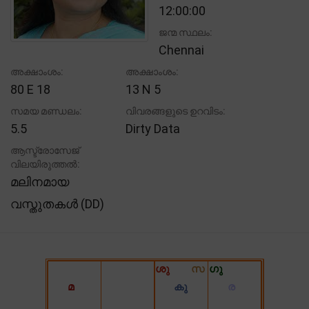
12:00:00
ജന്മ സ്ഥലം:
Chennai
അക്ഷാംശം:
അക്ഷാംശം:
80 E 18
13 N 5
സമയ മണ്ഡലം:
വിവരങ്ങളുടെ ഉറവിടം:
5.5
Dirty Data
ആസ്ട്രോസേജ്
വിലയിരുത്തൽ:
മലിനമായ
വസ്തുതകൾ (DD)