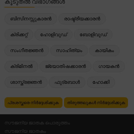
കൂടുതൽ വിഭാഗങ്ങൾ
ബിസിനസ്സുകാരൻ
രാഷ്ട്രീയക്കാരൻ
ക്രിക്കറ്റ്
ഹോളിവുഡ്
ബോളിവുഡ്
സംഗീതജ്ഞൻ
സാഹിത്യം
കായികം
ക്രിമിനൽ
ജ്യോതിഷക്കാരൻ
ഗായകൻ
ശാസ്ത്രജ്ഞൻ
ഫുട്ബോൾ
ഹോക്കി
പ്രശസ്തരെ നിർദ്ദേശിക്കുക
തിരുത്തലുകൾ നിർദ്ദേശിക്കുക
സൗജന്യ ജാതക പൊരുത്തം
സൗജന്യ ജാതകം