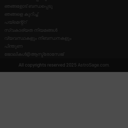
ഞങ്ങളോട് ബന്ധപ്പെടു
ഞങ്ങളെ കുറിച്ച്
പയ്മെന്റ്റ്
സ്വകാര്യത നിയമങ്ങൾ
വ്യവസ്ഥകളും നിബന്ധനകളും
പിന്തുണ
ജോലികൾ@ആസ്ട്രോസേജ്
All copyrights reserved 2025
AstroSage.com
.