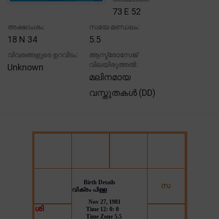
73 E 52
അക്ഷാംശം:
സമയ മണ്ഡലം:
18 N 34
5.5
വിവരങ്ങളുടെ ഉറവിടം:
ആസ്ട്രോസേജ്
വിലയിരുത്തൽ:
Unknown
മലിനമായ
വസ്തുതകൾ (DD)