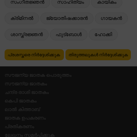
സംഗീതജ്ഞൻ
സാഹിത്യം
കായികം
ക്രിമിനൽ
ജ്യോതിഷക്കാരൻ
ഗായകൻ
ശാസ്ത്രജ്ഞൻ
ഫുട്ബോൾ
ഹോക്കി
പ്രശസ്തരെ നിർദ്ദേശിക്കുക
തിരുത്തലുകൾ നിർദ്ദേശിക്കുക
സൗജന്യ ജാതക പൊരുത്തം
സൗജന്യ ജാതകം
ചന്ദ്ര രാശി ജാതകം
കെപി ജാതകം
ലാൽ കിത്താബ്
ജാതക ഉപകരണം
പ്രതികരണം
ലേഖനം സമർപ്പിക്കുക