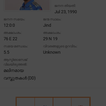
ജനന തിയതി:
Jul 23, 1990
ജനന സമയം:
ജന്മ സ്ഥലം:
12:0:0
Jind
അക്ഷാംശം:
അക്ഷാംശം:
76 E 22
29 N 19
സമയ മണ്ഡലം:
വിവരങ്ങളുടെ ഉറവിടം:
5.5
Unknown
ആസ്ട്രോസേജ്
വിലയിരുത്തൽ:
മലിനമായ
വസ്തുതകൾ (DD)