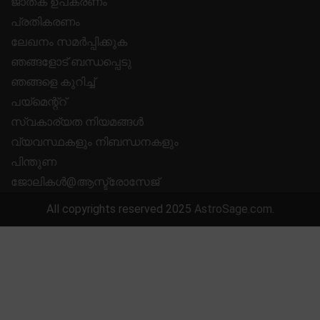
ജാതക ഉപകരണം
പ്രതികരണം
ലേഖനം സമർപ്പിക്കുക
ഞങ്ങളോട് ബന്ധപ്പെടു
ഞങ്ങളെ കുറിച്ച്
പയ്മെന്റ്റ്
സ്വകാര്യത നിയമങ്ങൾ
വ്യവസ്ഥകളും നിബന്ധനകളും
പിന്തുണ
ജോലികൾ@ആസ്ട്രോസേജ്
All copyrights reserved 2025
AstroSage.com
.