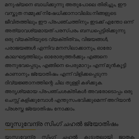
മനുഷ്യനെ ബാധിക്കുന്നു അതുപോലെ തിരിച്ചും, ഈ
വസ്തുത നമ്മുക്ക് നിഷേധിക്കാനാവില്ല.നിങ്ങളുടെ
ജീവിതത്തിലും ഈ പ്രപഞ്ചത്തിനും ഇടക്ക് എന്തോ ഒന്ന്
അത്യാവശ്യമായത് പരസ്പരം ബന്ധപ്പെട്ടിരിക്കുന്നു.
ഒരു വ്യക്തിയുടെ വ്യക്തിത്വം, വിജയങ്ങൾ,
പരാജയങ്ങൾ എന്നിവ മനസിലാക്കാനും, ഓരോ
കാലഘട്ടത്തിലും ഓരോരുത്തർക്കും എങ്ങനെ
അനുഭവപ്പെടും, എങ്ങിനെ പെരുമാറും എന്ന് മുൻകൂട്ടി
കാണാനും ജ്യോതിഷം എന്ന് വിളിക്കപ്പെടുന്ന
ദിവ്യജ്ഞാനത്തിന്റെ ചില തുള്ളി കഴിക്കുക.
അദൃശ്യമായ പ്രപഞ്ചശക്തികൾ അവരോടൊപ്പം ഒരു
ചെസ്സ് കളിക്കുമ്പോൾ എന്തുസംഭവിക്കുമെന്ന് അറിയാൻ
പ്രശസ്ത ജ്യോതിഷം നോക്കാം.
യൂസുവേന്ദ്ര സിംഗ് ചഹൽ ജ്യോതിഷം
യൂസുവേന്ദ്ര സിംഗ് ചഹൽ കൂടുതലായി ജാതക