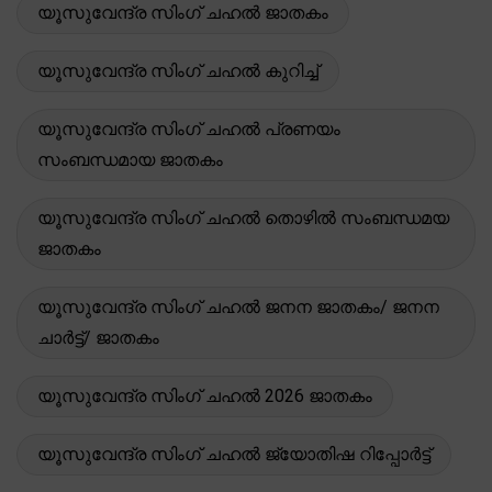
യൂസുവേന്ദ്ര സിംഗ് ചഹൽ ജാതകം
യൂസുവേന്ദ്ര സിംഗ് ചഹൽ കുറിച്ച്
യൂസുവേന്ദ്ര സിംഗ് ചഹൽ പ്രണയം
സംബന്ധമായ ജാതകം
യൂസുവേന്ദ്ര സിംഗ് ചഹൽ തൊഴിൽ സംബന്ധമയ
ജാതകം
യൂസുവേന്ദ്ര സിംഗ് ചഹൽ ജനന ജാതകം/ ജനന
ചാർട്ട്/ ജാതകം
യൂസുവേന്ദ്ര സിംഗ് ചഹൽ 2026 ജാതകം
യൂസുവേന്ദ്ര സിംഗ് ചഹൽ ജ്യോതിഷ റിപ്പോർട്ട്