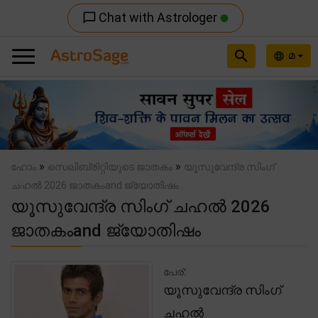
Chat with Astrologer
chat_bubble_outline
search
മ
language
Previous
Nex
»
»
ഹോം
സെലിബ്രിറ്റിയുടെ ജാതകം
യൂസുവേന്ദ്ര സിംഗ്
ചഹൽ 2026 ജാതകംand ജ്യോതിഷം
യൂസുവേന്ദ്ര സിംഗ് ചഹൽ 2026
ജാതകംand ജ്യോതിഷം
പേര്:
യൂസുവേന്ദ്ര സിംഗ്
ചഹൽ