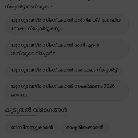
റിപ്പോർട്ട് അറിയുക. -
യൂസുവേന്ദ്ര സിംഗ് ചഹൽ മൻഗ്ലിക് / മംഗല്യ
ദോഷം റിപ്പോർട്ടുകളും
യൂസുവേന്ദ്ര സിംഗ് ചഹൽ ശനി ഏഴര
ശനിയുടെ റിപ്പോർട്ട്
യൂസുവേന്ദ്ര സിംഗ് ചഹൽ ദശ ഫലം റിപ്പോർട്ട്
യൂസുവേന്ദ്ര സിംഗ് ചഹൽ സംക്രമണം 2026
ജാതകം
കൂടുതൽ വിഭാഗങ്ങൾ
ബിസിനസ്സുകാരൻ
രാഷ്ട്രീയക്കാരൻ