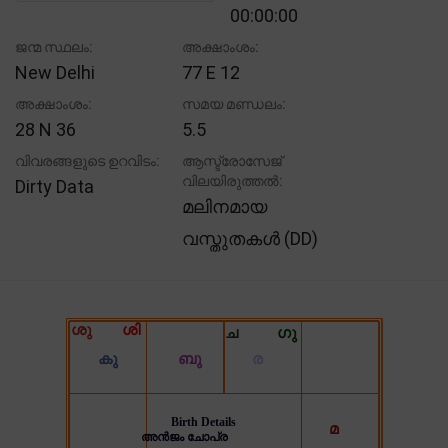
00:00:00
ജന്മ സ്ഥലം:
അക്ഷാംശം:
New Delhi
77 E 12
അക്ഷാംശം:
സമയ മണ്ഡലം:
28 N 36
5.5
വിവരങ്ങളുടെ ഉറവിടം:
ആസ്ട്രോസേജ്
വിലയിരുത്തൽ:
Dirty Data
മലിനമായ
വസ്തുതകൾ (DD)