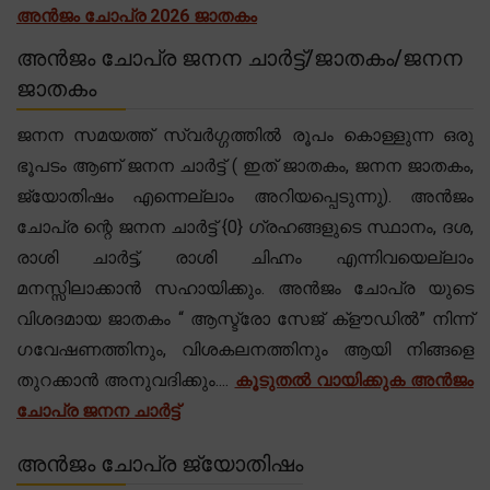
അൻജം ചോപ്ര 2026 ജാതകം
അൻജം ചോപ്ര ജനന ചാർട്ട്/ജാതകം/ജനന
ജാതകം
ജനന സമയത്ത് സ്വർഗ്ഗത്തിൽ രൂപം കൊള്ളുന്ന ഒരു
ഭൂപടം ആണ് ജനന ചാർട്ട് ( ഇത് ജാതകം, ജനന ജാതകം,
ജ്യോതിഷം എന്നെല്ലാം അറിയപ്പെടുന്നു). അൻജം
ചോപ്ര ന്റെ ജനന ചാർട്ട് {0} ഗ്രഹങ്ങളുടെ സ്ഥാനം, ദശ,
രാശി ചാർട്ട്, രാശി ചിഹ്നം എന്നിവയെല്ലാം
മനസ്സിലാക്കാൻ സഹായിക്കും. അൻജം ചോപ്ര യുടെ
വിശദമായ ജാതകം “ ആസ്ട്രോ സേജ് ക്‌ളൗഡിൽ” നിന്ന്
ഗവേഷണത്തിനും, വിശകലനത്തിനും ആയി നിങ്ങളെ
തുറക്കാൻ അനുവദിക്കും....
കൂടുതൽ വായിക്കുക അൻജം
ചോപ്ര ജനന ചാർട്ട്
അൻജം ചോപ്ര ജ്യോതിഷം