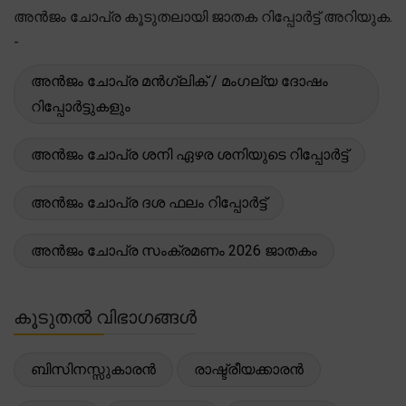
അൻജം ചോപ്ര കൂടുതലായി ജാതക റിപ്പോർട്ട് അറിയുക.
-
അൻജം ചോപ്ര മൻഗ്ലിക് / മംഗല്യ ദോഷം
റിപ്പോർട്ടുകളും
അൻജം ചോപ്ര ശനി ഏഴര ശനിയുടെ റിപ്പോർട്ട്
അൻജം ചോപ്ര ദശ ഫലം റിപ്പോർട്ട്
അൻജം ചോപ്ര സംക്രമണം 2026 ജാതകം
കൂടുതൽ വിഭാഗങ്ങൾ
ബിസിനസ്സുകാരൻ
രാഷ്ട്രീയക്കാരൻ