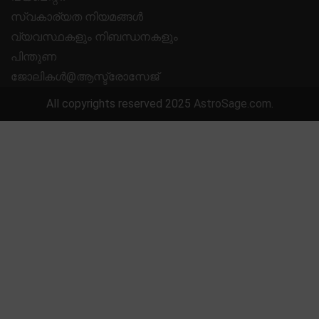
സ്വകാര്യത നിയമങ്ങൾ
വ്യവസ്ഥകളും നിബന്ധനകളും
പിന്തുണ
ജോലികൾ@ആസ്ട്രോസേജ്
All copyrights reserved 2025
AstroSage.com
.