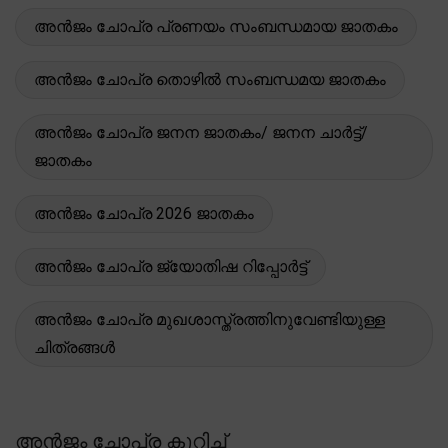
അൻജം ചോപ്ര പ്രണയം സംബന്ധമായ ജാതകം
അൻജം ചോപ്ര തൊഴിൽ സംബന്ധമയ ജാതകം
അൻജം ചോപ്ര ജനന ജാതകം/ ജനന ചാർട്ട്/
ജാതകം
അൻജം ചോപ്ര 2026 ജാതകം
അൻജം ചോപ്ര ജ്യോതിഷ റിപ്പോർട്ട്
അൻജം ചോപ്ര മുഖശാസ്ത്രത്തിനുവേണ്ടിയുള്ള
ചിത്രങ്ങൾ
അൻജം ചോപ്ര കുറിച്ച്