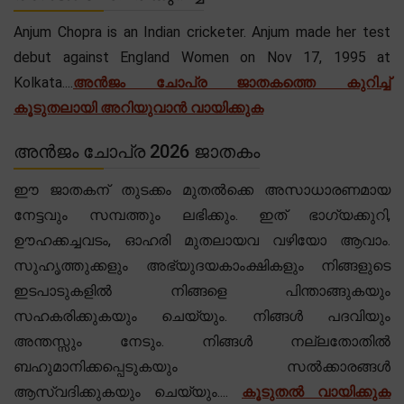
Anjum Chopra is an Indian cricketer. Anjum made her test
debut against England Women on Nov 17, 1995 at
Kolkata....
അൻജം ചോപ്ര ജാതകത്തെ കുറിച്ച്
കൂടുതലായി അറിയുവാൻ വായിക്കുക
അൻജം ചോപ്ര 2026 ജാതകം
ഈ ജാതകന് തുടക്കം മുതൽക്കെ അസാധാരണമായ
നേട്ടവും സമ്പത്തും ലഭിക്കും. ഇത് ഭാഗ്യക്കുറി,
ഊഹക്കച്ചവടം, ഓഹരി മുതലായവ വഴിയോ ആവാം.
സുഹൃത്തുക്കളും അഭ്യുദയകാംക്ഷികളും നിങ്ങളുടെ
ഇടപാടുകളിൽ നിങ്ങളെ പിന്താങ്ങുകയും
സഹകരിക്കുകയും ചെയ്യും. നിങ്ങൾ പദവിയും
അന്തസ്സും നേടും. നിങ്ങൾ നല്ലതോതിൽ
ബഹുമാനിക്കപ്പെടുകയും സൽക്കാരങ്ങൾ
ആസ്വദിക്കുകയും ചെയ്യും....
കൂടുതൽ വായിക്കുക