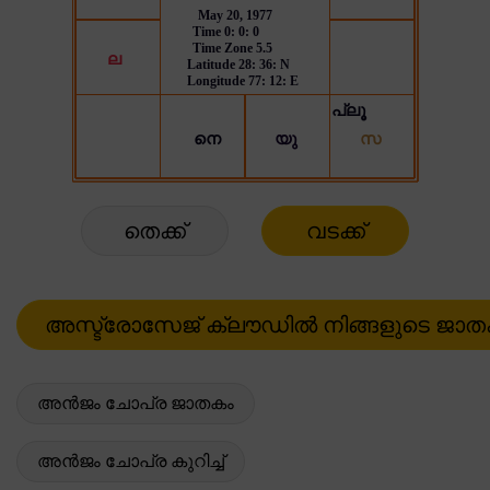
തെക്ക്
വടക്ക്
അൻജം ചോപ്ര ജാതകം
അൻജം ചോപ്ര കുറിച്ച്