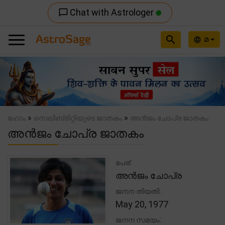
Chat with Astrologer
chat_bubble_outline
search
മ
language
Previous
Nex
»
»
ഹോം
സെലിബ്രിറ്റിയുടെ ജാതകം
അൻജം ചോപ്ര ജാതകം
അൻജം ചോപ്ര ജാതകം
പേര്:
അൻജം ചോപ്ര
ജനന തിയതി:
May 20, 1977
ജനന സമയം: