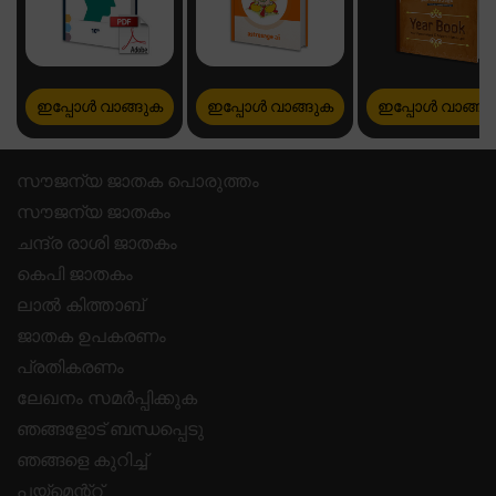
ഇപ്പോൾ വാങ്ങുക
ഇപ്പോൾ വാങ്ങുക
ഇപ്പോൾ വാങ്ങു
സൗജന്യ ജാതക പൊരുത്തം
സൗജന്യ ജാതകം
ചന്ദ്ര രാശി ജാതകം
കെപി ജാതകം
ലാൽ കിത്താബ്
ജാതക ഉപകരണം
പ്രതികരണം
ലേഖനം സമർപ്പിക്കുക
ഞങ്ങളോട് ബന്ധപ്പെടു
ഞങ്ങളെ കുറിച്ച്
പയ്മെന്റ്റ്